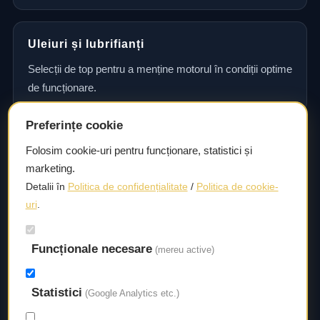
Uleiuri și lubrifianți
Selecții de top pentru a menține motorul în condiții optime
de funcționare.
Preferințe cookie
Consultanță și asistență tehnică
Folosim cookie-uri pentru funcționare, statistici și
marketing.
Consultanță și asistență tehnică pentru alegerea pieselor
Detalii în
Politica de confidențialitate
/
Politica de cookie-
potrivite și efectuarea reparațiilor sau întreținerii corecte.
uri
.
Funcționale necesare
Livrare rapidă
(mereu active)
Asigurăm un timp de livrare scurt, astfel încât să aveți
Statistici
acces la piesele necesare fără întârzieri.
(Google Analytics etc.)