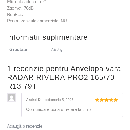
Eficienta aderenta: C
Zgomot: 70dB
RunFlat:
Pentru vehicule comerciale: NU
Informații suplimentare
Greutate
7,5 kg
1 recenzie pentru
Anvelopa vara
RADAR RIVERA PRO2 165/70
R13 79T
Andrei D.
–
octombrie 5, 2025
Evaluat la
Comunicare bună și livrare la timp
5
din 5
Adaugă o recenzie