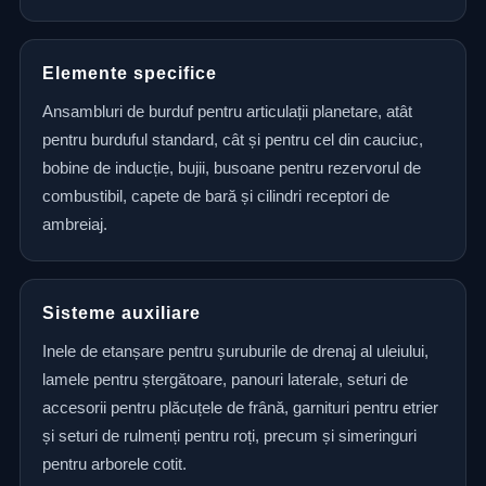
Elemente specifice
Ansambluri de burduf pentru articulații planetare, atât
pentru burduful standard, cât și pentru cel din cauciuc,
bobine de inducție, bujii, busoane pentru rezervorul de
combustibil, capete de bară și cilindri receptori de
ambreiaj.
Sisteme auxiliare
Inele de etanșare pentru șuruburile de drenaj al uleiului,
lamele pentru ștergătoare, panouri laterale, seturi de
accesorii pentru plăcuțele de frână, garnituri pentru etrier
și seturi de rulmenți pentru roți, precum și simeringuri
pentru arborele cotit.