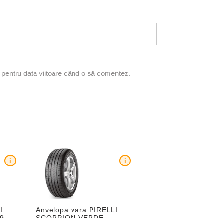
r pentru data viitoare când o să comentez.
i
i
I
Anvelopa vara PIRELLI
19
SCORPION VERDE