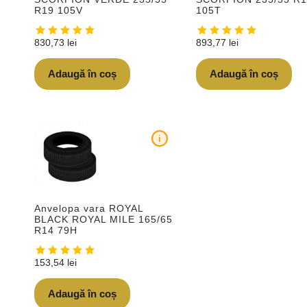
R19 105V
105T
830,73
lei
893,77
lei
Adaugă în coș
Adaugă în coș
i
Anvelopa vara ROYAL
BLACK ROYAL MILE 165/65
R14 79H
153,54
lei
Adaugă în coș