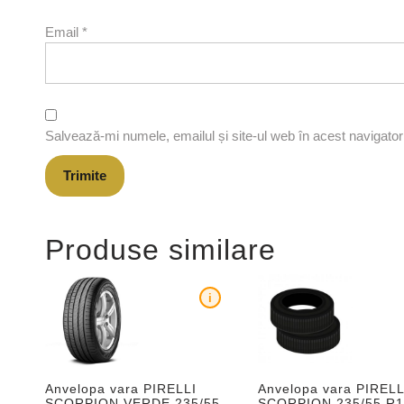
Email
*
Salvează-mi numele, emailul și site-ul web în acest navigato
Produse similare
i
Anvelopa vara PIRELLI
Anvelopa vara PIRELL
SCORPION VERDE 235/55
SCORPION 235/55 R