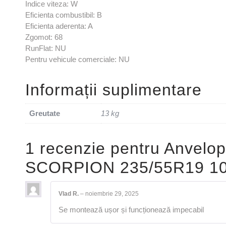
Indice viteza: W
Eficienta combustibil: B
Eficienta aderenta: A
Zgomot: 68
RunFlat: NU
Pentru vehicule comerciale: NU
Informații suplimentare
Greutate
13 kg
1 recenzie pentru
Anvelop
SCORPION 235/55R19 1
Vlad R.
–
noiembrie 29, 2025
Se montează ușor și funcționează impecabil