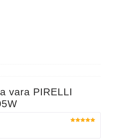
a vara PIRELLI
05W
Evaluat la
5
din 5