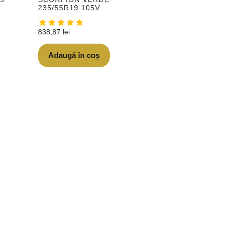
235/55R19 105V
838,87
lei
Adaugă în coș