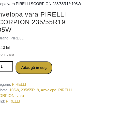
lopa vara PIRELLI SCORPION 235/55R19 105W
nvelopa vara PIRELLI
CORPION 235/55R19
05W
Brand: PIRELLI
4,13
lei
on: vara
titate Anvelopa vara PIRELLI SCORPION 235/55R19 105W
Adaugă în coș
egorie:
PIRELLI
chete:
105W
,
235/55R19
,
Anvelopa
,
PIRELLI
,
ORPION
,
vara
nd:
PIRELLI