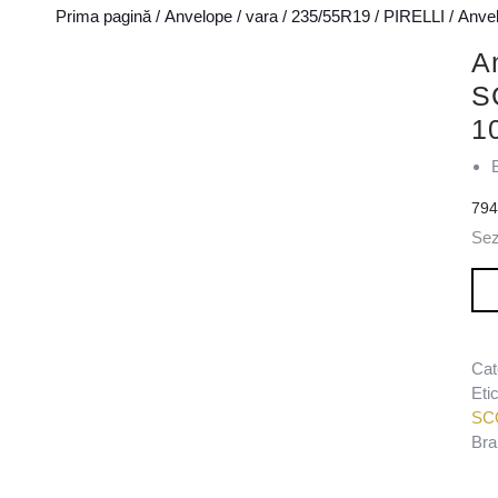
Prima pagină
/
Anvelope
/
vara
/
235/55R19
/
PIRELLI
/ Anve
A
S
1
79
Sez
Can
Cat
Eti
SC
Bra