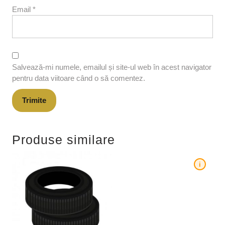
Email
*
Salvează-mi numele, emailul și site-ul web în acest navigator
pentru data viitoare când o să comentez.
Produse similare
i