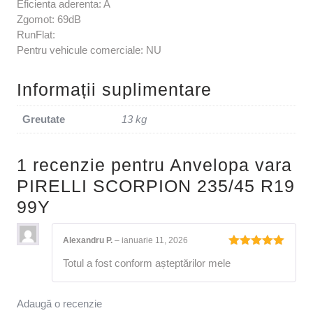
Eficienta aderenta: A
Zgomot: 69dB
RunFlat:
Pentru vehicule comerciale: NU
Informații suplimentare
Greutate
13 kg
1 recenzie pentru
Anvelopa vara
PIRELLI SCORPION 235/45 R19
99Y
Alexandru P.
–
ianuarie 11, 2026
Evaluat la
Totul a fost conform așteptărilor mele
5
din 5
Adaugă o recenzie