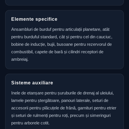
Elemente specifice
Ansambluri de burduf pentru articulații planetare, atât
pentru burduful standard, cât și pentru cel din cauciuc,
bobine de inducție, bujii, busoane pentru rezervorul de
combustibil, capete de bară și cilindri receptori de
ambreiaj.
Sisteme auxiliare
Inele de etanșare pentru șuruburile de drenaj al uleiului,
lamele pentru ștergătoare, panouri laterale, seturi de
accesorii pentru plăcuțele de frână, garnituri pentru etrier
și seturi de rulmenți pentru roți, precum și simeringuri
pentru arborele cotit.