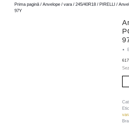
Prima pagină
/
Anvelope
/
vara
/
245/40R18
/
PIRELLI
/ Anve
97Y
A
P
9
61
Se
Can
Cat
Eti
var
Bra