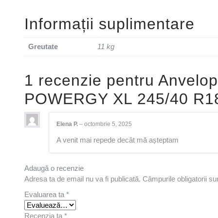
Informații suplimentare
Greutate
11 kg
1 recenzie pentru
Anvelop
POWERGY XL 245/40 R1
Elena P.
–
octombrie 5, 2025
A venit mai repede decât mă așteptam
Adaugă o recenzie
Adresa ta de email nu va fi publicată.
Câmpurile obligatorii s
Evaluarea ta
*
Recenzia ta
*