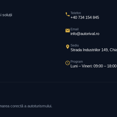
Telefon
 soluții
+40 734 154 845
Email
info@autorival.ro
Sediu
Strada Industriilor 149, Ch
Program
Luni – Vineri: 09:00 – 18:00
ionarea corectă a autoturismului.