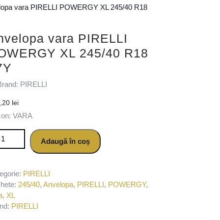
lopa vara PIRELLI POWERGY XL 245/40 R18
nvelopa vara PIRELLI
OWERGY XL 245/40 R18
7Y
Brand: PIRELLI
7,20
lei
zon: VARA
titate Anvelopa vara PIRELLI POWERGY XL 245/40 R18 97Y
Adaugă în coș
egorie:
PIRELLI
chete:
245/40
,
Anvelopa
,
PIRELLI
,
POWERGY
,
a
,
XL
nd:
PIRELLI