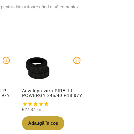
r pentru data viitoare când o să comentez.
i
i
I P
Anvelopa vara PIRELLI
 97Y
POWERGY 245/40 R18 97Y
627,37
lei
Adaugă în coș