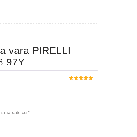
a vara PIRELLI
8 97Y
Evaluat la
5
din 5
unt marcate cu
*