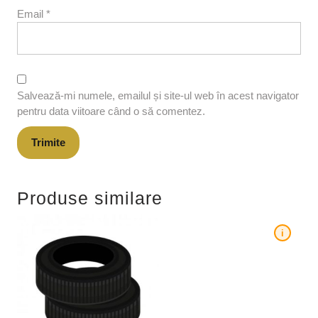
Email
*
Salvează-mi numele, emailul și site-ul web în acest navigator
pentru data viitoare când o să comentez.
Produse similare
i