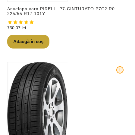
Anvelopa vara PIRELLI P7-CINTURATO P7C2 R0
225/55 R17 101Y
730,07
lei
Adaugă în coș
i