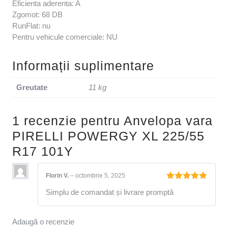
Eficienta aderenta: A
Zgomot: 68 DB
RunFlat: nu
Pentru vehicule comerciale: NU
Informații suplimentare
Greutate
11 kg
1 recenzie pentru
Anvelopa vara
PIRELLI POWERGY XL 225/55
R17 101Y
Florin V.
–
octombrie 5, 2025
Evaluat la
Simplu de comandat și livrare promptă
5
din 5
Adaugă o recenzie