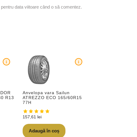
r pentru data viitoare când o să comentez.
i
i
ADOR
Anvelopa vara Sailun
80 R13
ATREZZO ECO 165/60R15
77H
157,61
lei
Adaugă în coș