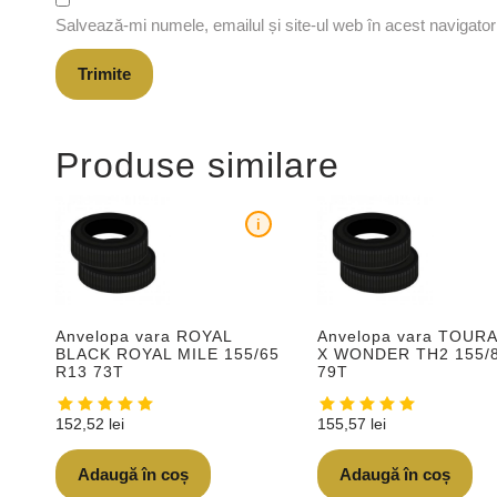
Salvează-mi numele, emailul și site-ul web în acest navigato
Produse similare
i
Anvelopa vara ROYAL
Anvelopa vara TOUR
BLACK ROYAL MILE 155/65
X WONDER TH2 155/
R13 73T
79T
152,52
lei
155,57
lei
Adaugă în coș
Adaugă în coș