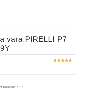
a vara PIRELLI P7
99Y
Evaluat la
5
din 5
unt marcate cu
*