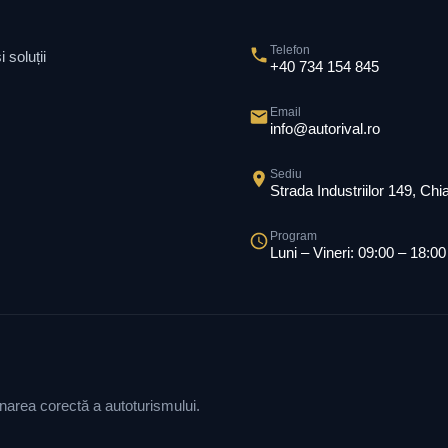
Telefon
 soluții
+40 734 154 845
Email
info@autorival.ro
Sediu
Strada Industriilor 149, Ch
Program
Luni – Vineri: 09:00 – 18:00
ionarea corectă a autoturismului.