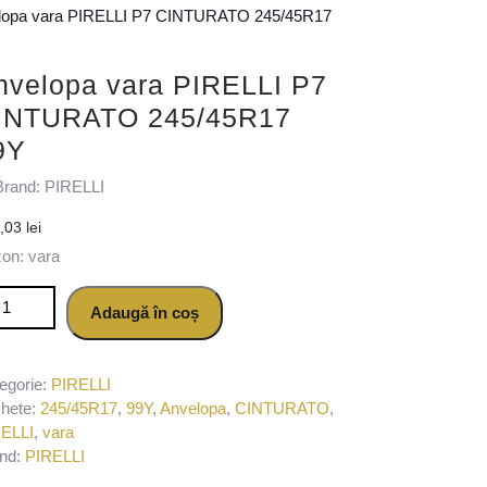
lopa vara PIRELLI P7 CINTURATO 245/45R17
nvelopa vara PIRELLI P7
INTURATO 245/45R17
9Y
Brand: PIRELLI
8,03
lei
on: vara
titate Anvelopa vara PIRELLI P7 CINTURATO 245/45R17 99Y
Adaugă în coș
egorie:
PIRELLI
chete:
245/45R17
,
99Y
,
Anvelopa
,
CINTURATO
,
ELLI
,
vara
nd:
PIRELLI