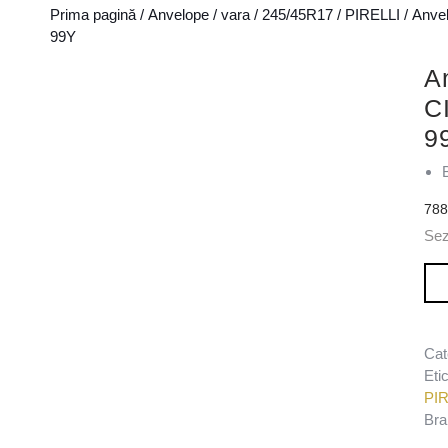
Prima pagină
/
Anvelope
/
vara
/
245/45R17
/
PIRELLI
/ Anve
99Y
A
C
9
78
Sez
Can
Cat
Eti
PIR
Bra