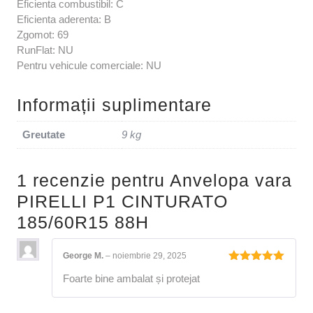
Eficienta combustibil: C
Eficienta aderenta: B
Zgomot: 69
RunFlat: NU
Pentru vehicule comerciale: NU
Informații suplimentare
Greutate
9 kg
1 recenzie pentru
Anvelopa vara
PIRELLI P1 CINTURATO
185/60R15 88H
George M.
–
noiembrie 29, 2025
Evaluat la
Foarte bine ambalat și protejat
5
din 5