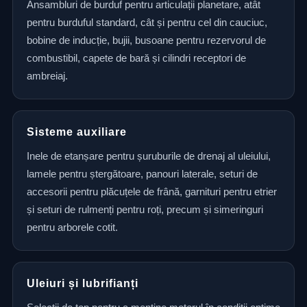
Ansambluri de burduf pentru articulații planetare, atât
pentru burduful standard, cât și pentru cel din cauciuc,
bobine de inducție, bujii, busoane pentru rezervorul de
combustibil, capete de bară și cilindri receptori de
ambreiaj.
Sisteme auxiliare
Inele de etanșare pentru șuruburile de drenaj al uleiului,
lamele pentru ștergătoare, panouri laterale, seturi de
accesorii pentru plăcuțele de frână, garnituri pentru etrier
și seturi de rulmenți pentru roți, precum și simeringuri
pentru arborele cotit.
Uleiuri și lubrifianți