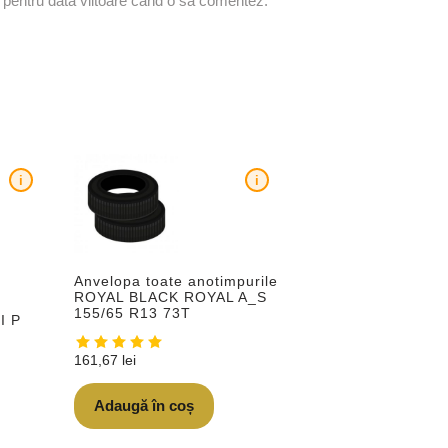
r pentru data viitoare când o să comentez.
i
i
Anvelopa toate anotimpurile
ROYAL BLACK ROYAL A_S
155/65 R13 73T
I P
161,67
lei
Adaugă în coș