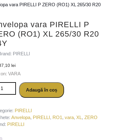
lopa vara PIRELLI P ZERO (RO1) XL 265/30 R20
nvelopa vara PIRELLI P
ERO (RO1) XL 265/30 R20
4Y
Brand: PIRELLI
37,10
lei
zon: VARA
titate Anvelopa vara PIRELLI P ZERO (RO1) XL 265/30 R20 94Y
Adaugă în coș
egorie:
PIRELLI
chete:
Anvelopa
,
PIRELLI
,
RO1
,
vara
,
XL
,
ZERO
nd:
PIRELLI