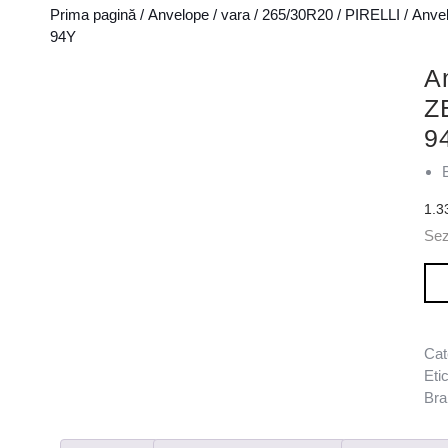
Prima pagină
/
Anvelope
/
vara
/
265/30R20
/
PIRELLI
/ Anve
94Y
A
Z
9
1.3
Se
Can
Cat
Eti
Bra