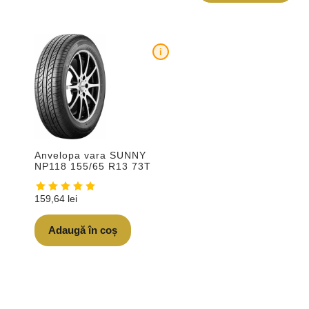
i
Anvelopa vara SUNNY
NP118 155/65 R13 73T
159,64
lei
Adaugă în coș