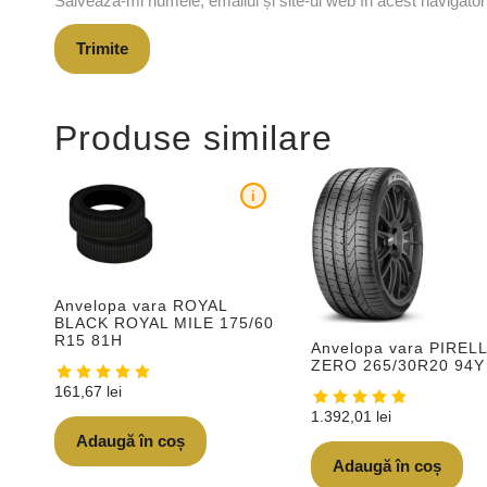
Salvează-mi numele, emailul și site-ul web în acest navigato
Produse similare
i
Anvelopa vara ROYAL
BLACK ROYAL MILE 175/60
R15 81H
Anvelopa vara PIRELL
ZERO 265/30R20 94Y
161,67
lei
1.392,01
lei
Adaugă în coș
Adaugă în coș