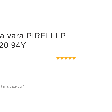
a vara PIRELLI P
20 94Y
Evaluat la
5
din 5
unt marcate cu
*