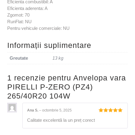
Eficienta combustibil: A
Eficienta aderenta: A
Zgomot: 70
RunFlat: NU
Pentru vehicule comerciale: NU
Informații suplimentare
Greutate
13 kg
1 recenzie pentru
Anvelopa vara
PIRELLI P-ZERO (PZ4)
265/40R20 104W
Ana S.
–
octombrie 5, 2025
Evaluat la
Calitate excelentă la un preț corect
5
din 5