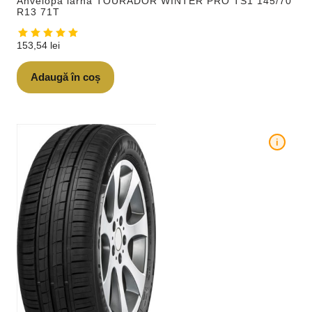
Anvelopa iarna TOURADOR WINTER PRO TS1 145/70
R13 71T
153,54
lei
Adaugă în coș
i