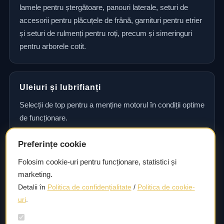
lamele pentru ștergătoare, panouri laterale, seturi de
accesorii pentru plăcuțele de frână, garnituri pentru etrier
și seturi de rulmenți pentru roți, precum și simeringuri
pentru arborele cotit.
Uleiuri și lubrifianți
Selecții de top pentru a menține motorul în condiții optime
de funcționare.
Preferințe cookie
Consultanță și asistență tehnică
Folosim cookie-uri pentru funcționare, statistici și
marketing.
Consultanță și asistență tehnică pentru alegerea pieselor
Detalii în
Politica de confidențialitate
/
Politica de cookie-
potrivite și efectuarea reparațiilor sau întreținerii corecte.
uri
.