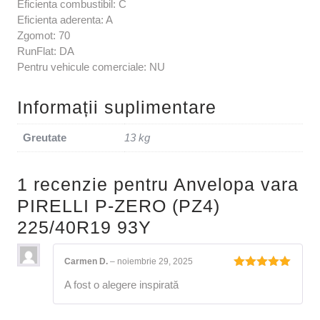
Eficienta combustibil: C
Eficienta aderenta: A
Zgomot: 70
RunFlat: DA
Pentru vehicule comerciale: NU
Informații suplimentare
Greutate
13 kg
1 recenzie pentru
Anvelopa vara
PIRELLI P-ZERO (PZ4)
225/40R19 93Y
Carmen D.
–
noiembrie 29, 2025
Evaluat la
A fost o alegere inspirată
5
din 5