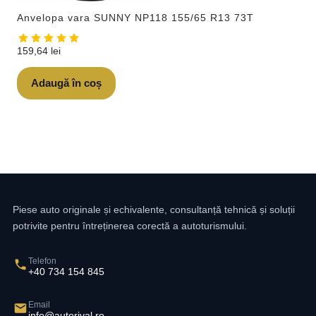
Anvelopa vara SUNNY NP118 155/65 R13 73T
159,64
lei
Adaugă în coș
Piese auto originale și echivalente, consultanță tehnică și soluții
potrivite pentru întreținerea corectă a autoturismului.
Telefon
+40 734 154 845
Email
info@autorival.ro