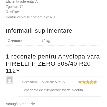
Eficienta aderenta: A
Zgomot: 70
RunFlat:
Pentru vehicule comerciale: NU
Informații suplimentare
Greutate
13 kg
1 recenzie pentru
Anvelopa vara
PIRELLI P ZERO 305/40 R20
112Y
Alexandru P.
–
octombrie 5, 2025
Evaluat la
Experiență de cumpărare foarte plăcută
5
din 5
Adaugă o recenzie