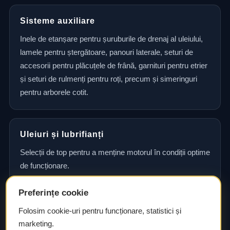
Sisteme auxiliare
Inele de etanșare pentru șuruburile de drenaj al uleiului,
lamele pentru ștergătoare, panouri laterale, seturi de
accesorii pentru plăcuțele de frână, garnituri pentru etrier
și seturi de rulmenți pentru roți, precum și simeringuri
pentru arborele cotit.
Uleiuri și lubrifianți
Selecții de top pentru a menține motorul în condiții optime
de funcționare.
Preferințe cookie
Consultanță și asistență tehnică
Folosim cookie-uri pentru funcționare, statistici și
marketing.
Consultanță și asistență tehnică pentru alegerea pieselor