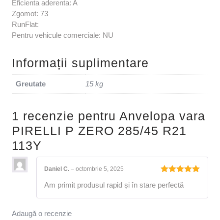
Eficienta aderenta: A
Zgomot: 73
RunFlat:
Pentru vehicule comerciale: NU
Informații suplimentare
Greutate
15 kg
1 recenzie pentru
Anvelopa vara
PIRELLI P ZERO 285/45 R21
113Y
Daniel C.
–
octombrie 5, 2025
Evaluat la
Am primit produsul rapid și în stare perfectă
5
din 5
Adaugă o recenzie