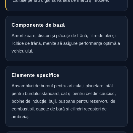
calitate pentru o gamă variată de mărci și modele.
Componente de bază
Amortizoare, discuri și plăcuțe de frână, filtre de ulei și
lichide de frână, menite să asigure performanța optimă a
vehiculului.
Elemente specifice
Ansambluri de burduf pentru articulații planetare, atât
pentru burduful standard, cât și pentru cel din cauciuc,
bobine de inducție, bujii, busoane pentru rezervorul de
combustibil, capete de bară și cilindri receptori de
ambreiaj.