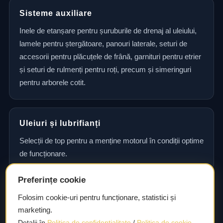
Sisteme auxiliare
Inele de etanșare pentru șuruburile de drenaj al uleiului,
lamele pentru ștergătoare, panouri laterale, seturi de
accesorii pentru plăcuțele de frână, garnituri pentru etrier
și seturi de rulmenți pentru roți, precum și simeringuri
pentru arborele cotit.
Uleiuri și lubrifianți
Selecții de top pentru a menține motorul în condiții optime
de funcționare.
Preferințe cookie
Consultanță și asistență tehnică
Folosim cookie-uri pentru funcționare, statistici și
marketing.
Consultanță și asistență tehnică pentru alegerea pieselor
Detalii în
Politica de confidențialitate
/
Politica de cookie-