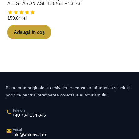
ALLSEASON AS8 155/65 R13 73T
159,64
lei
Adaugă în coș
Piese auto originale și echivalente, consultanță tehnică și soluții
potrivite pentru întreținerea corectă a autoturismului.
Telefon
+40 734 154 845
Email
info@autorival.ro