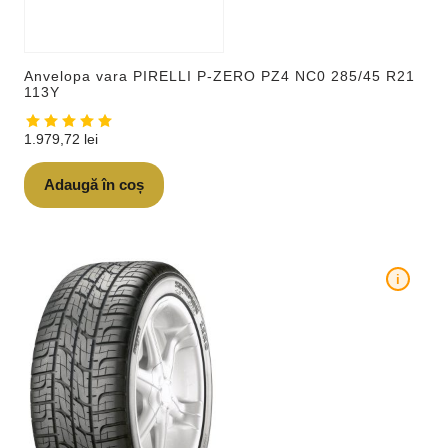
Anvelopa vara PIRELLI P-ZERO PZ4 NC0 285/45 R21
113Y
1.979,72
lei
Adaugă în coș
i