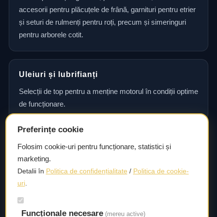
accesorii pentru plăcuțele de frână, garnituri pentru etrier
și seturi de rulmenți pentru roți, precum și simeringuri
pentru arborele cotit.
Uleiuri și lubrifianți
Selecții de top pentru a menține motorul în condiții optime
de funcționare.
Preferințe cookie
Consultanță și asistență tehnică
Folosim cookie-uri pentru funcționare, statistici și
marketing.
Consultanță și asistență tehnică pentru alegerea pieselor
Detalii în
Politica de confidențialitate
/
Politica de cookie-
potrivite și efectuarea reparațiilor sau întreținerii corecte.
uri
.
Funcționale necesare
Livrare rapidă
(mereu active)