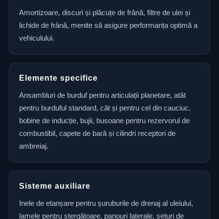
Amortizoare, discuri și plăcuțe de frână, filtre de ulei și
lichide de frână, menite să asigure performanța optimă a
vehiculului.
Elemente specifice
Ansambluri de burduf pentru articulații planetare, atât
pentru burduful standard, cât și pentru cel din cauciuc,
bobine de inducție, bujii, busoane pentru rezervorul de
combustibil, capete de bară și cilindri receptori de
ambreiaj.
Sisteme auxiliare
Inele de etanșare pentru șuruburile de drenaj al uleiului,
lamele pentru ștergătoare, panouri laterale, seturi de