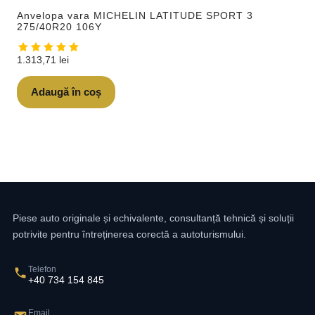
Anvelopa vara MICHELIN LATITUDE SPORT 3
275/40R20 106Y
1.313,71
lei
Adaugă în coș
Piese auto originale și echivalente, consultanță tehnică și soluții
potrivite pentru întreținerea corectă a autoturismului.
Telefon
+40 734 154 845
Email