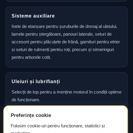
Sisteme auxiliare
Inele de etanșare pentru șuruburile de drenaj al uleiului,
lamele pentru ștergătoare, panouri laterale, seturi de
accesorii pentru plăcuțele de frână, garnituri pentru etrier
și seturi de rulmenți pentru roți, precum și simeringuri
pentru arborele cotit.
Uleiuri și lubrifianți
Selecții de top pentru a menține motorul în condiții optime
de funcționare.
Preferințe cookie
Consultanță și asistență tehnică
Folosim cookie-uri pentru funcționare, statistici și