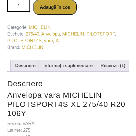
Cantitate Anvelopa vara MICHELIN PILOTSPORT4S XL
Adaugă în coș
275/40 R20 106Y
Categorie:
MICHELIN
Etichete:
275/40
,
Anvelopa
,
MICHELIN
,
PILOTSPORT
,
PILOTSPORT4S
,
vara
,
XL
Brand:
MICHELIN
Descriere
Informații suplimentare
Recenzii (1)
Descriere
Anvelopa vara MICHELIN
PILOTSPORT4S XL 275/40 R20
106Y
Sezon: VARA
Latime: 275