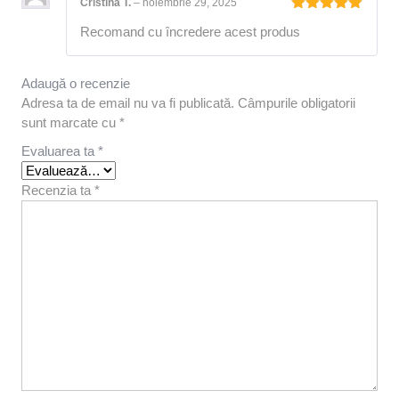
Cristina T.
–
noiembrie 29, 2025
Evaluat la
Recomand cu încredere acest produs
5
din 5
Adaugă o recenzie
Adresa ta de email nu va fi publicată.
Câmpurile obligatorii
sunt marcate cu
*
Evaluarea ta
*
Recenzia ta
*