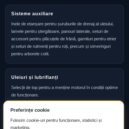
Sisteme auxiliare
Inele de etanșare pentru șuruburile de drenaj al uleiului,
lamele pentru ștergătoare, panouri laterale, seturi de
accesorii pentru plăcuțele de frână, garnituri pentru etrier
și seturi de rulmenți pentru roți, precum și simeringuri
pentru arborele cotit.
Uleiuri și lubrifianți
Selecții de top pentru a menține motorul în condiții optime
de funcționare.
Preferințe cookie
Consultanță și asistență tehnică
Folosim cookie-uri pentru funcționare, statistici și
marketing.
Consultanță și asistență tehnică pentru alegerea pieselor