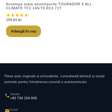
Anvelopa toate anotimpurile TOURADOR X ALL
CLIMATE TF2 145/70 R13 71T
159,64
lei
Adaugă în coș
Piese auto originale și echivalente, consultanță tehnică și soluții
potrivite pentru întreținerea corectă a autoturismului.
Telefon
+40 734 154 845
Email