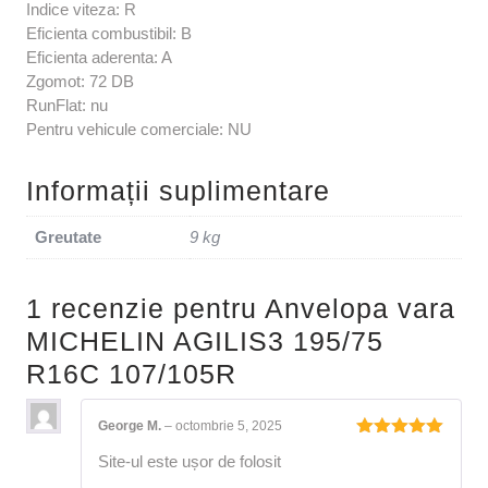
Indice viteza: R
Eficienta combustibil: B
Eficienta aderenta: A
Zgomot: 72 DB
RunFlat: nu
Pentru vehicule comerciale: NU
Informații suplimentare
Greutate
9 kg
1 recenzie pentru
Anvelopa vara
MICHELIN AGILIS3 195/75
R16C 107/105R
George M.
–
octombrie 5, 2025
Evaluat la
Site-ul este ușor de folosit
5
din 5