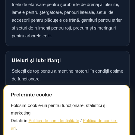
Inele de etanșare pentru șuruburile de drenaj al uleiului,
lamele pentru ștergătoare, panouri laterale, seturi de
accesorii pentru plăcuțele de frână, garnituri pentru etrier
și seturi de rulmenți pentru roți, precum și simeringuri
pentru arborele cotit.
Uleiuri și lubrifianți
Selecții de top pentru a menține motorul în condiții optime
de funcționare.
Preferințe cookie
Consultanță și asistență tehnică
Folosim cookie-uri pentru funcționare, statistici și
marketing.
Consultanță și asistență tehnică pentru alegerea pieselor
Detalii în
Politica de confidențialitate
/
Politica de cookie-
potrivite și efectuarea reparațiilor sau întreținerii corecte.
uri
.