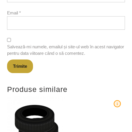
Email
*
Salvează-mi numele, emailul și site-ul web în acest navigator
pentru data viitoare când o să comentez.
Produse similare
i