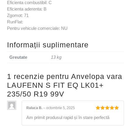
Eficienta combustibil: C
Eficienta aderenta: B
Zgomot: 71
RunFlat:
Pentru vehicule comerciale: NU
Informații suplimentare
Greutate
13 kg
1 recenzie pentru
Anvelopa vara
LAUFENN S FIT EQ LK01+
235/50 R19 99V
Raluca B.
–
octombrie 5, 2025
Evaluat la
Am primit produsul rapid și în stare perfectă
5
din 5