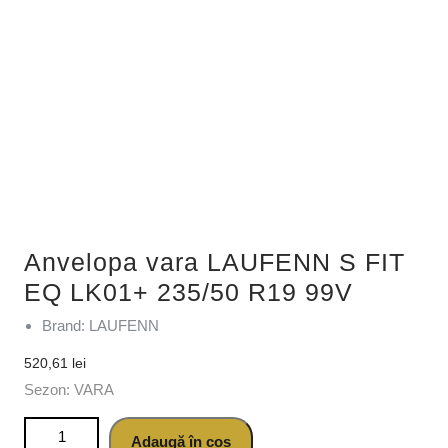
Anvelopa vara LAUFENN S FIT
EQ LK01+ 235/50 R19 99V
Brand: LAUFENN
520,61
lei
Sezon: VARA
Cantitate Anvelopa vara LAUFENN S FIT EQ LK01+ 235/50
Adaugă în coș