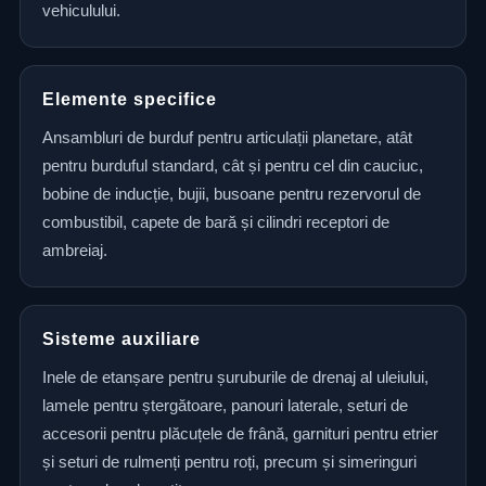
vehiculului.
Elemente specifice
Ansambluri de burduf pentru articulații planetare, atât
pentru burduful standard, cât și pentru cel din cauciuc,
bobine de inducție, bujii, busoane pentru rezervorul de
combustibil, capete de bară și cilindri receptori de
ambreiaj.
Sisteme auxiliare
Inele de etanșare pentru șuruburile de drenaj al uleiului,
lamele pentru ștergătoare, panouri laterale, seturi de
accesorii pentru plăcuțele de frână, garnituri pentru etrier
și seturi de rulmenți pentru roți, precum și simeringuri