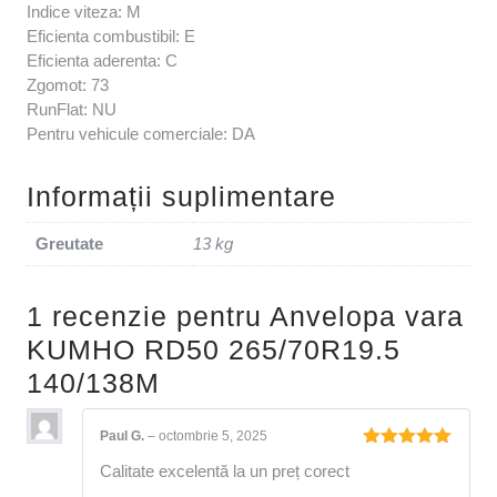
Indice viteza: M
Eficienta combustibil: E
Eficienta aderenta: C
Zgomot: 73
RunFlat: NU
Pentru vehicule comerciale: DA
Informații suplimentare
Greutate
13 kg
1 recenzie pentru
Anvelopa vara
KUMHO RD50 265/70R19.5
140/138M
Paul G.
–
octombrie 5, 2025
Evaluat la
Calitate excelentă la un preț corect
5
din 5