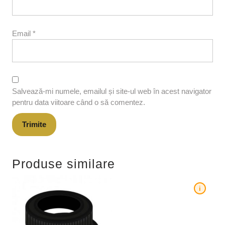
Email
*
Salvează-mi numele, emailul și site-ul web în acest navigator
pentru data viitoare când o să comentez.
Produse similare
i