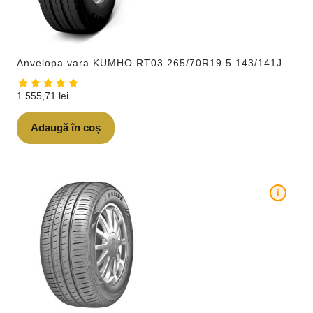
Anvelopa vara KUMHO RT03 265/70R19.5 143/141J
1.555,71
lei
Adaugă în coș
i