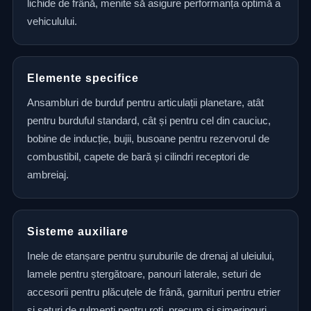
lichide de frână, menite să asigure performanța optimă a
vehiculului.
Elemente specifice
Ansambluri de burduf pentru articulații planetare, atât
pentru burduful standard, cât și pentru cel din cauciuc,
bobine de inducție, bujii, busoane pentru rezervorul de
combustibil, capete de bară și cilindri receptori de
ambreiaj.
Sisteme auxiliare
Inele de etanșare pentru șuruburile de drenaj al uleiului,
lamele pentru ștergătoare, panouri laterale, seturi de
accesorii pentru plăcuțele de frână, garnituri pentru etrier
și seturi de rulmenți pentru roți, precum și simeringuri