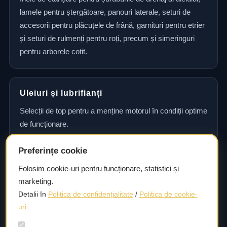
lamele pentru ștergătoare, panouri laterale, seturi de
accesorii pentru plăcuțele de frână, garnituri pentru etrier
și seturi de rulmenți pentru roți, precum și simeringuri
pentru arborele cotit.
Uleiuri și lubrifianți
Selecții de top pentru a menține motorul în condiții optime
de funcționare.
Preferințe cookie
Consultanță și asistență tehnică
Folosim cookie-uri pentru funcționare, statistici și
marketing.
Consultanță și asistență tehnică pentru alegerea pieselor
Detalii în
Politica de confidențialitate
/
Politica de cookie-
potrivite și efectuarea reparațiilor sau întreținerii corecte.
uri
.