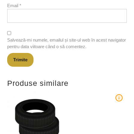
Email
*
Salvează-mi numele, emailul și site-ul web în acest navigator
pentru data viitoare când o să comentez.
Produse similare
i