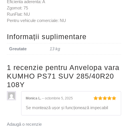
Eficienta aderenta: A
Zgomot: 75
RunFlat: NU
Pentru vehicule comerciale: NU
Informații suplimentare
Greutate
13 kg
1 recenzie pentru
Anvelopa vara
KUMHO PS71 SUV 285/40R20
108Y
Monica L.
–
octombrie 5, 2025
Evaluat la
Se montează ușor și funcționează impecabil
5
din 5
Adaugă o recenzie