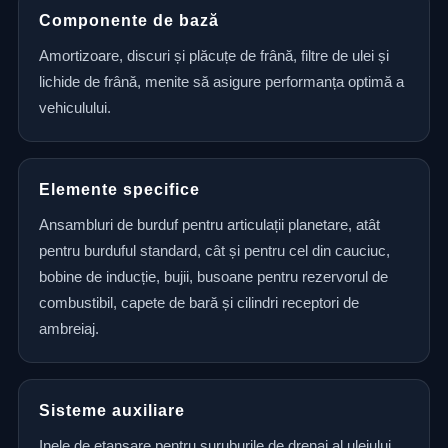
Componente de bază
Amortizoare, discuri și plăcuțe de frână, filtre de ulei și
lichide de frână, menite să asigure performanța optimă a
vehiculului.
Elemente specifice
Ansambluri de burduf pentru articulații planetare, atât
pentru burduful standard, cât și pentru cel din cauciuc,
bobine de inducție, bujii, busoane pentru rezervorul de
combustibil, capete de bară și cilindri receptori de
ambreiaj.
Sisteme auxiliare
Inele de etanșare pentru șuruburile de drenaj al uleiului,