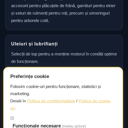
accesorii pentru plăcuțele de frână, garnituri pentru etrier
și seturi de rulmenți pentru roți, precum și simeringuri
pentru arborele cotit.
Uleiuri și lubrifianți
Selecții de top pentru a menține motorul în condiții optime
de funcționare.
Preferințe cookie
Consultanță și asistență tehnică
Folosim cookie-uri pentru funcționare, statistici și
marketing.
Consultanță și asistență tehnică pentru alegerea pieselor
Detalii în
Politica de confidențialitate
/
Politica de cookie-
potrivite și efectuarea reparațiilor sau întreținerii corecte.
uri
.
Funcționale necesare
Livrare rapidă
(mereu active)