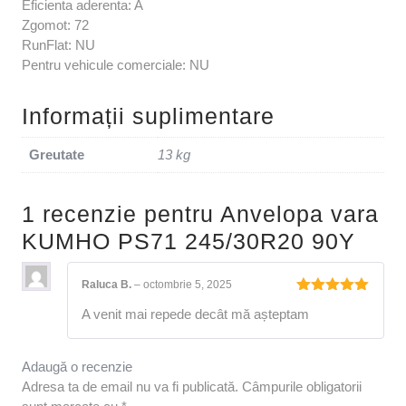
Eficienta aderenta: A
Zgomot: 72
RunFlat: NU
Pentru vehicule comerciale: NU
Informații suplimentare
Greutate
13 kg
1 recenzie pentru
Anvelopa vara
KUMHO PS71 245/30R20 90Y
Raluca B.
–
octombrie 5, 2025
Evaluat la
A venit mai repede decât mă așteptam
5
din 5
Adaugă o recenzie
Adresa ta de email nu va fi publicată.
Câmpurile obligatorii