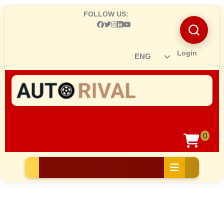
Skip
FOLLOW US:
to
content
Skip
to
Login
Ro
content
0
sh
car
Open
Button