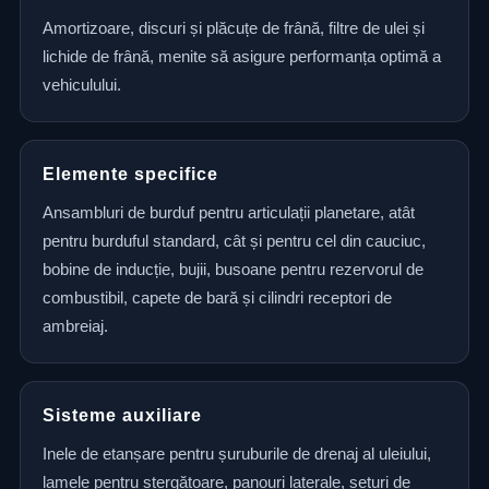
Amortizoare, discuri și plăcuțe de frână, filtre de ulei și
lichide de frână, menite să asigure performanța optimă a
vehiculului.
Elemente specifice
Ansambluri de burduf pentru articulații planetare, atât
pentru burduful standard, cât și pentru cel din cauciuc,
bobine de inducție, bujii, busoane pentru rezervorul de
combustibil, capete de bară și cilindri receptori de
ambreiaj.
Sisteme auxiliare
Inele de etanșare pentru șuruburile de drenaj al uleiului,
lamele pentru ștergătoare, panouri laterale, seturi de