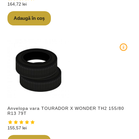
164,72
lei
Adaugă în coș
i
Anvelopa vara TOURADOR X WONDER TH2 155/80
R13 79T
155,57
lei