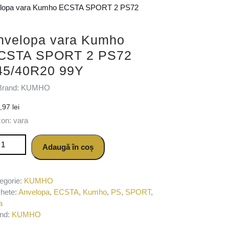
elopa vara Kumho ECSTA SPORT 2 PS72
nvelopa vara Kumho
CSTA SPORT 2 PS72
45/40R20 99Y
Brand: KUMHO
4,97
lei
on: vara
titate Anvelopa vara Kumho ECSTA SPORT 2 PS72 245/40R20 99Y
Adaugă în coș
egorie:
KUMHO
chete:
Anvelopa
,
ECSTA
,
Kumho
,
PS
,
SPORT
,
a
nd:
KUMHO