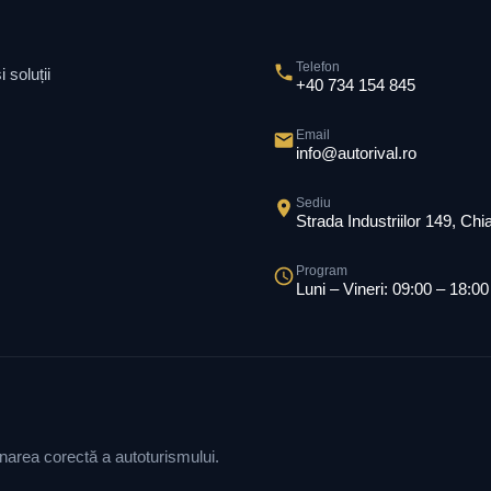
Telefon
 soluții
+40 734 154 845
Email
info@autorival.ro
Sediu
Strada Industriilor 149, Ch
Program
Luni – Vineri: 09:00 – 18:00
ionarea corectă a autoturismului.