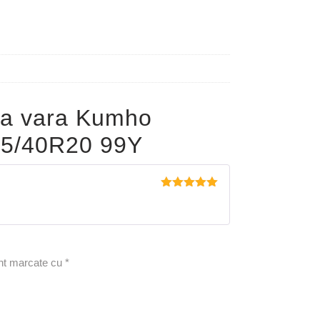
pa vara Kumho
5/40R20 99Y
Evaluat la
5
din 5
unt marcate cu
*