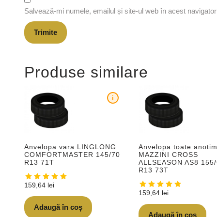
Salvează-mi numele, emailul și site-ul web în acest navigato
Produse similare
i
Anvelopa vara LINGLONG
Anvelopa toate anotim
COMFORTMASTER 145/70
MAZZINI CROSS
R13 71T
ALLSEASON AS8 155/
R13 73T
159,64
lei
159,64
lei
Adaugă în coș
Adaugă în coș