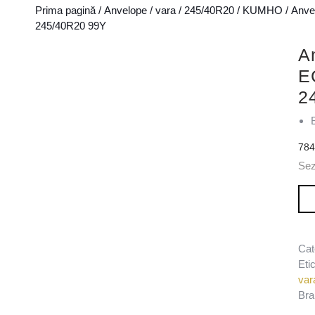
Prima pagină
/
Anvelope
/
vara
/
245/40R20
/
KUMHO
/ Anv
245/40R20 99Y
A
E
2
78
Sez
Can
Cat
Eti
var
Bra