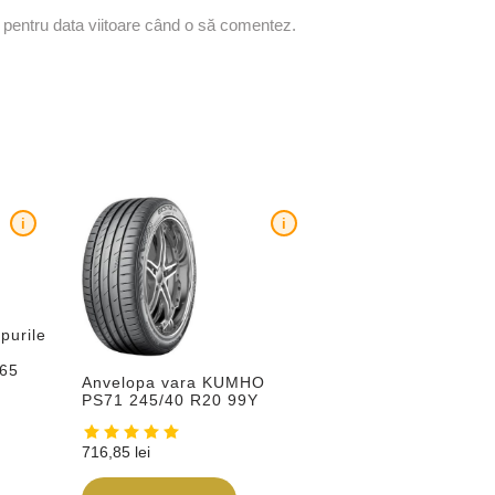
r pentru data viitoare când o să comentez.
i
i
purile
65
Anvelopa vara KUMHO
PS71 245/40 R20 99Y
716,85
lei