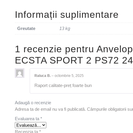
Informații suplimentare
Greutate
13 kg
1 recenzie pentru
Anvelo
ECSTA SPORT 2 PS72 24
Raluca B.
–
octombrie 5, 2025
Raport calitate-preț foarte bun
Adaugă o recenzie
Adresa ta de email nu va fi publicată.
Câmpurile obligatorii s
Evaluarea ta
*
Recenzia ta
*