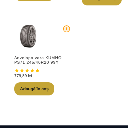
i
Anvelopa vara KUMHO
PS71 245/40R20 99Y
779,89
lei
Adaugă în coș