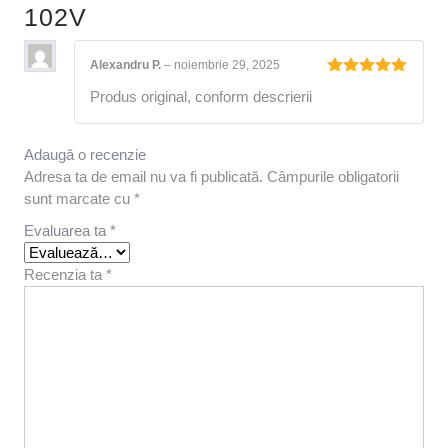
102V
Alexandru P.
–
noiembrie 29, 2025
Evaluat la
Produs original, conform descrierii
5
din 5
Adaugă o recenzie
Adresa ta de email nu va fi publicată.
Câmpurile obligatorii
sunt marcate cu
*
Evaluarea ta
*
Recenzia ta
*