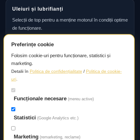
Uleiuri și lubrifianți
Selecții de top pentru a menține motorul în condiții optime
de funcționare.
Preferințe cookie
Consultanță și asistență tehnică
Folosim cookie-uri pentru funcționare, statistici și
marketing.
Consultanță și asistență tehnică pentru alegerea pieselor
Detalii în
Politica de confidențialitate
/
Politica de cookie-
potrivite și efectuarea reparațiilor sau întreținerii corecte.
uri
.
Livrare rapidă
Funcționale necesare
(mereu active)
Asigurăm un timp de livrare scurt, astfel încât să aveți
acces la piesele necesare fără întârzieri.
Statistici
(Google Analytics etc.)
Marketing
(remarketing, reclame)