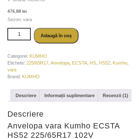
476,88
lei
Sezon: vara
Cantitate Anvelopa vara Kumho ECSTA HS52 225/65R17
Adaugă în coș
102V
Categorie:
KUMHO
Etichete:
225/65R17
,
Anvelopa
,
ECSTA
,
HS
,
HS52
,
Kumho
,
vara
Brand:
KUMHO
Descriere
Informații suplimentare
Recenzii (1)
Descriere
Anvelopa vara Kumho ECSTA
HS52 225/65R17 102V