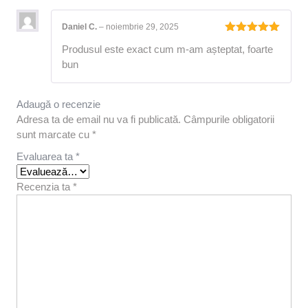
Daniel C.
–
noiembrie 29, 2025
Evaluat la
Produsul este exact cum m-am așteptat, foarte
5
din 5
bun
Adaugă o recenzie
Adresa ta de email nu va fi publicată.
Câmpurile obligatorii
sunt marcate cu
*
Evaluarea ta
*
Recenzia ta
*