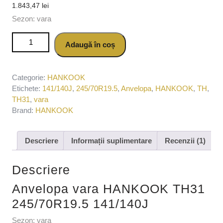
1.843,47
lei
Sezon: vara
Cantitate Anvelopa vara HANKOOK TH31 245/70R19.5
Adaugă în coș
141/140J
Categorie:
HANKOOK
Etichete:
141/140J
,
245/70R19.5
,
Anvelopa
,
HANKOOK
,
TH
,
TH31
,
vara
Brand:
HANKOOK
Descriere
Informații suplimentare
Recenzii (1)
Descriere
Anvelopa vara HANKOOK TH31
245/70R19.5 141/140J
Sezon: vara