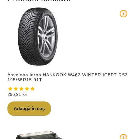
i
Anvelopa iarna HANKOOK W462 WINTER ICEPT RS3
195/65R15 91T
296,91
lei
Adaugă în coș
i