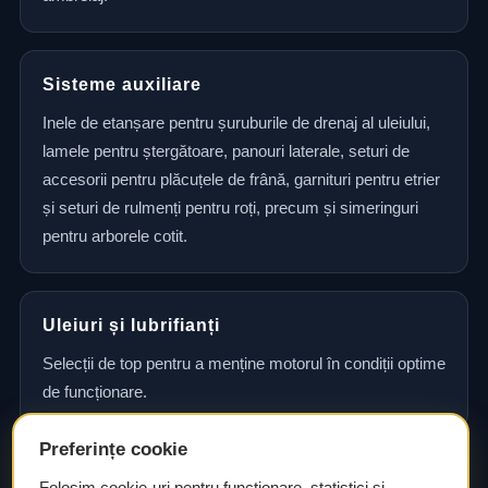
Sisteme auxiliare
Inele de etanșare pentru șuruburile de drenaj al uleiului,
lamele pentru ștergătoare, panouri laterale, seturi de
accesorii pentru plăcuțele de frână, garnituri pentru etrier
și seturi de rulmenți pentru roți, precum și simeringuri
pentru arborele cotit.
Uleiuri și lubrifianți
Selecții de top pentru a menține motorul în condiții optime
de funcționare.
Preferințe cookie
Consultanță și asistență tehnică
Folosim cookie-uri pentru funcționare, statistici și