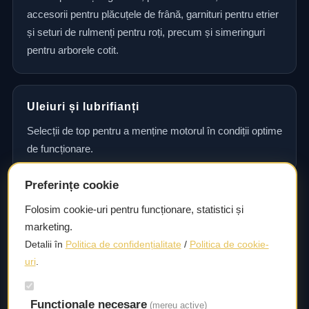
accesorii pentru plăcuțele de frână, garnituri pentru etrier
și seturi de rulmenți pentru roți, precum și simeringuri
pentru arborele cotit.
Uleiuri și lubrifianți
Selecții de top pentru a menține motorul în condiții optime
de funcționare.
Preferințe cookie
Consultanță și asistență tehnică
Folosim cookie-uri pentru funcționare, statistici și
marketing.
Consultanță și asistență tehnică pentru alegerea pieselor
Detalii în
Politica de confidențialitate
/
Politica de cookie-
potrivite și efectuarea reparațiilor sau întreținerii corecte.
uri
.
Funcționale necesare
Livrare rapidă
(mereu active)