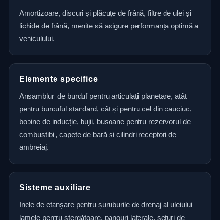
Amortizoare, discuri și plăcuțe de frână, filtre de ulei și
lichide de frână, menite să asigure performanța optimă a
vehiculului.
Elemente specifice
Ansambluri de burduf pentru articulații planetare, atât
pentru burduful standard, cât și pentru cel din cauciuc,
bobine de inducție, bujii, busoane pentru rezervorul de
combustibil, capete de bară și cilindri receptori de
ambreiaj.
Sisteme auxiliare
Inele de etanșare pentru șuruburile de drenaj al uleiului,
lamele pentru ștergătoare, panouri laterale, seturi de