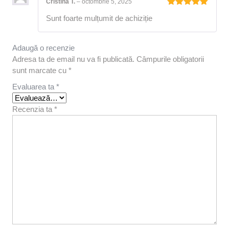
Cristina T.
–
octombrie 5, 2025
Evaluat la
Sunt foarte mulțumit de achiziție
5
din 5
Adaugă o recenzie
Adresa ta de email nu va fi publicată.
Câmpurile obligatorii
sunt marcate cu
*
Evaluarea ta
*
Recenzia ta
*