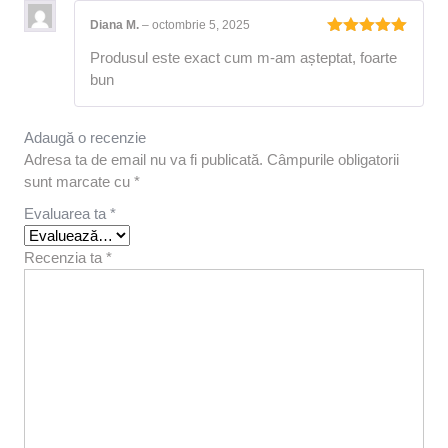
Diana M.
–
octombrie 5, 2025
Evaluat la
Produsul este exact cum m-am așteptat, foarte
5
din 5
bun
Adaugă o recenzie
Adresa ta de email nu va fi publicată.
Câmpurile obligatorii
sunt marcate cu
*
Evaluarea ta
*
Recenzia ta
*