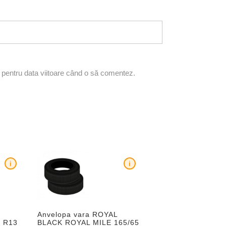
r pentru data viitoare când o să comentez.
i
i
R
Anvelopa vara ROYAL
0 R13
BLACK ROYAL MILE 165/65