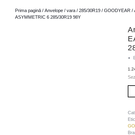
Prima pagină
/
Anvelope
/
vara
/
285/30R19
/
GOODYEAR
/
ASYMMETRIC 6 285/30R19 98Y
A
E
2
1.2
Sez
Can
Cat
Eti
GO
Bra