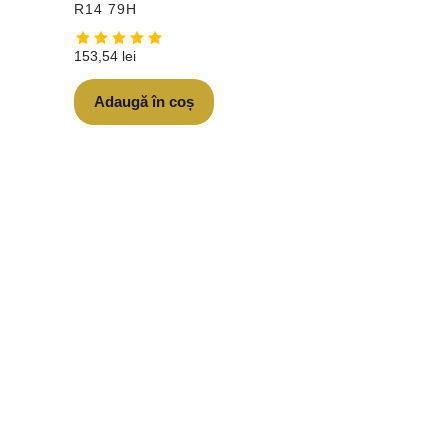
R14 79H
153,54
lei
Adaugă în coș