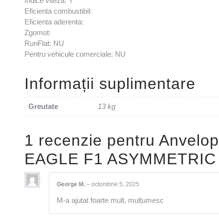
Indice viteza: Y
Eficienta combustibil:
Eficienta aderenta:
Zgomot:
RunFlat: NU
Pentru vehicule comerciale: NU
Informații suplimentare
Greutate
13 kg
1 recenzie pentru
Anvelo
EAGLE F1 ASYMMETRIC 
George M.
–
octombrie 5, 2025
M-a ajutat foarte mult, mulțumesc