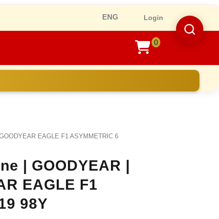
Ro
Login
0
shopping
cart
ra GOODYEAR EAGLE F1 ASYMMETRIC 6
line | GOODYEAR |
AR EAGLE F1
19 98Y