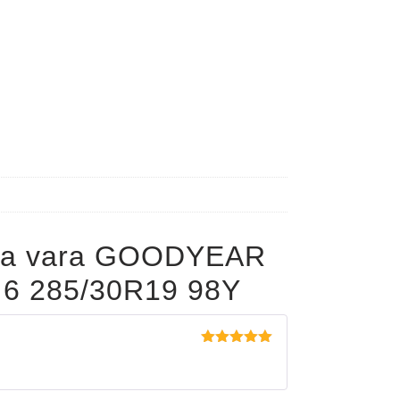
pa vara GOODYEAR
6 285/30R19 98Y
Evaluat la
5
din 5