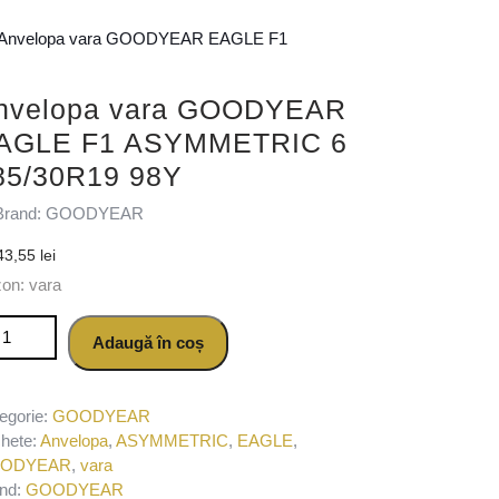
 Anvelopa vara GOODYEAR EAGLE F1
nvelopa vara GOODYEAR
AGLE F1 ASYMMETRIC 6
85/30R19 98Y
Brand: GOODYEAR
43,55
lei
on: vara
titate Anvelopa vara GOODYEAR EAGLE F1 ASYMMETRIC 6 285/
Adaugă în coș
egorie:
GOODYEAR
chete:
Anvelopa
,
ASYMMETRIC
,
EAGLE
,
ODYEAR
,
vara
nd:
GOODYEAR