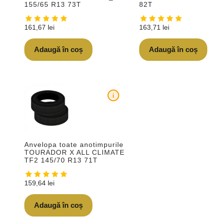
155/65 R13 73T
82T
161,67
lei
163,71
lei
Adaugă în coș
Adaugă în coș
i
Anvelopa toate anotimpurile
TOURADOR X ALL CLIMATE
TF2 145/70 R13 71T
159,64
lei
Adaugă în coș