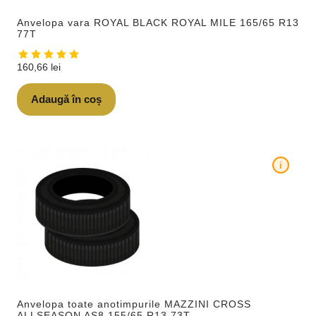
Anvelopa vara ROYAL BLACK ROYAL MILE 165/65 R13
77T
160,66
lei
Adaugă în coș
i
Anvelopa toate anotimpurile MAZZINI CROSS
ALLSEASON AS8 155/65 R13 73T