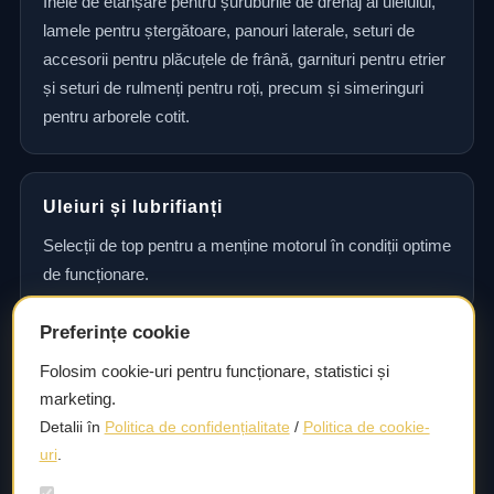
Inele de etanșare pentru șuruburile de drenaj al uleiului,
lamele pentru ștergătoare, panouri laterale, seturi de
accesorii pentru plăcuțele de frână, garnituri pentru etrier
și seturi de rulmenți pentru roți, precum și simeringuri
pentru arborele cotit.
Uleiuri și lubrifianți
Selecții de top pentru a menține motorul în condiții optime
de funcționare.
Preferințe cookie
Consultanță și asistență tehnică
Folosim cookie-uri pentru funcționare, statistici și
marketing.
Consultanță și asistență tehnică pentru alegerea pieselor
Detalii în
Politica de confidențialitate
/
Politica de cookie-
potrivite și efectuarea reparațiilor sau întreținerii corecte.
uri
.