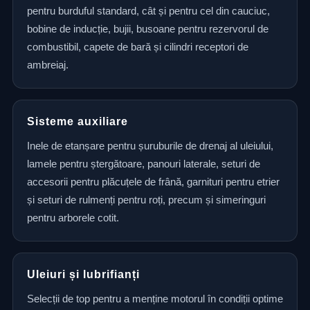
pentru burduful standard, cât și pentru cel din cauciuc,
bobine de inducție, bujii, busoane pentru rezervorul de
combustibil, capete de bară și cilindri receptori de
ambreiaj.
Sisteme auxiliare
Inele de etanșare pentru șuruburile de drenaj al uleiului,
lamele pentru ștergătoare, panouri laterale, seturi de
accesorii pentru plăcuțele de frână, garnituri pentru etrier
și seturi de rulmenți pentru roți, precum și simeringuri
pentru arborele cotit.
Uleiuri și lubrifianți
Selecții de top pentru a menține motorul în condiții optime