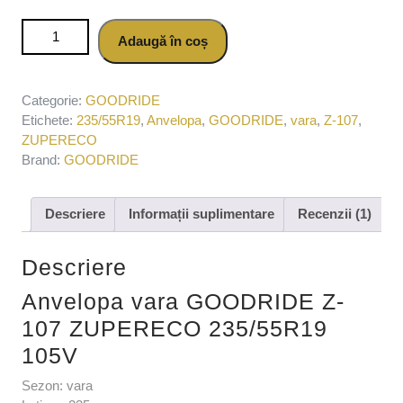
Cantitate Anvelopa vara GOODRIDE Z-107 ZUPERECO
Adaugă în coș
235/55R19 105V
Categorie:
GOODRIDE
Etichete:
235/55R19
,
Anvelopa
,
GOODRIDE
,
vara
,
Z-107
,
ZUPERECO
Brand:
GOODRIDE
Descriere
Informații suplimentare
Recenzii (1)
Descriere
Anvelopa vara GOODRIDE Z-
107 ZUPERECO 235/55R19
105V
Sezon: vara