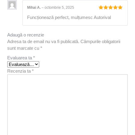
Mihai A.
–
octombrie 5, 2025
Evaluat la
Funcționează perfect, mulțumesc Autorival
5
din 5
Adaugă o recenzie
Adresa ta de email nu va fi publicată.
Câmpurile obligatorii
sunt marcate cu
*
Evaluarea ta
*
Recenzia ta
*