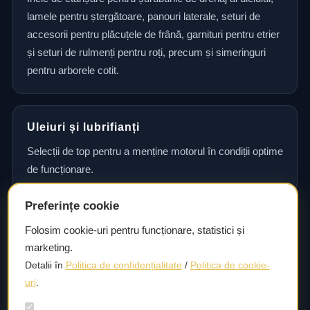
lamele pentru ștergătoare, panouri laterale, seturi de
accesorii pentru plăcuțele de frână, garnituri pentru etrier
și seturi de rulmenți pentru roți, precum și simeringuri
pentru arborele cotit.
Uleiuri și lubrifianți
Selecții de top pentru a menține motorul în condiții optime
de funcționare.
Preferințe cookie
Consultanță și asistență tehnică
Folosim cookie-uri pentru funcționare, statistici și
marketing.
Consultanță și asistență tehnică pentru alegerea pieselor
Detalii în
Politica de confidențialitate
/
Politica de cookie-
potrivite și efectuarea reparațiilor sau întreținerii corecte.
uri
.