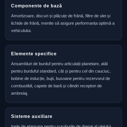
Componente de bază
Amortizoare, discuri și plăcuțe de frână, filtre de ulei și
lichide de frână, menite să asigure performanța optimă a
vehiculului.
Elemente specifice
Ansambluri de burduf pentru articulații planetare, atât
pentru burduful standard, cât și pentru cel din cauciuc,
bobine de inducție, bujii, busoane pentru rezervorul de
combustibil, capete de bară și cilindri receptori de
ambreiaj.
Sisteme auxiliare
Inele de etanșare pentru șuruburile de drenaj al uleiului,