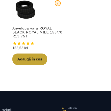
i
Anvelopa vara ROYAL
BLACK ROYAL MILE 155/70
R13 75T
152,52
lei
Adaugă în coș
Telefon
 soluții