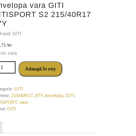
nvelopa vara GITI
ITISPORT S2 215/40R17
7Y
Brand: GITI
5,71
lei
on: vara
titate Anvelopa vara GITI GITISPORT S2 215/40R17 87Y
Adaugă în coș
egorie:
GITI
chete:
215/40R17
,
87Y
,
Anvelopa
,
GITI
,
TISPORT
,
vara
nd:
GITI