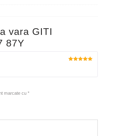
a vara GITI
7 87Y
Evaluat la
5
din 5
unt marcate cu
*