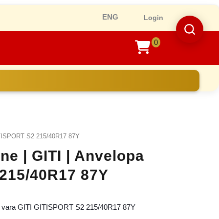
Ro
Login
0
shopping
cart
ITISPORT S2 215/40R17 87Y
ne | GITI | Anvelopa
 215/40R17 87Y
a vara GITI GITISPORT S2 215/40R17 87Y