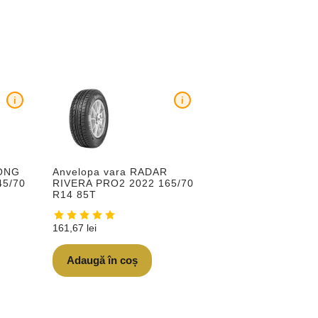
i
i
LONG
Anvelopa vara RADAR
5/70
RIVERA PRO2 2022 165/70
R14 85T
161,67
lei
Adaugă în coș