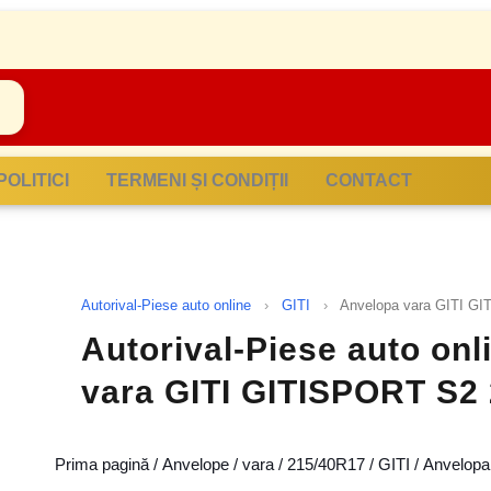
POLITICI
TERMENI ȘI CONDIȚII
CONTACT
Autorival-Piese auto online
›
GITI
›
Anvelopa vara GITI G
Autorival-Piese auto onli
vara GITI GITISPORT S2
Prima pagină
/
Anvelope
/
vara
/
215/40R17
/
GITI
/ Anvelop