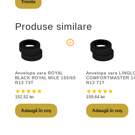
Produse similare
i
Anvelopa vara ROYAL
Anvelopa vara LING
BLACK ROYAL MILE 155/65
COMFORTMASTER 14
R13 73T
R13 71T
152,52
lei
159,64
lei
Adaugă în coș
Adaugă în coș