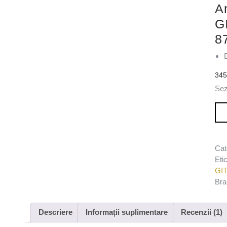
A
G
8
34
Sez
Can
Cat
Eti
GI
Bra
Descriere
Informații suplimentare
Recenzii (1)