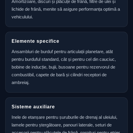
Amortizoare, discuri și plăcuțe de frână, filtre de ulei și
lichide de frână, menite să asigure performanța optimă a
vehiculului.
Elemente specifice
Ansambluri de burduf pentru articulații planetare, atât
pentru burduful standard, cât și pentru cel din cauciuc,
bobine de inducție, bujii, busoane pentru rezervorul de
combustibil, capete de bară și cilindri receptori de
ambreiaj.
Sisteme auxiliare
Inele de etanșare pentru șuruburile de drenaj al uleiului,
lamele pentru ștergătoare, panouri laterale, seturi de
accesorii pentru plăcuțele de frână, garnituri pentru etrier