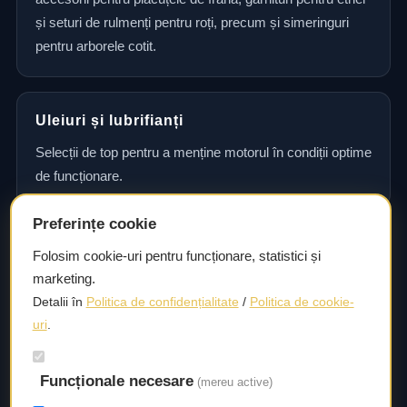
și seturi de rulmenți pentru roți, precum și simeringuri
pentru arborele cotit.
Uleiuri și lubrifianți
Selecții de top pentru a menține motorul în condiții optime
de funcționare.
Preferințe cookie
Consultanță și asistență tehnică
Folosim cookie-uri pentru funcționare, statistici și
marketing.
Consultanță și asistență tehnică pentru alegerea pieselor
Detalii în
Politica de confidențialitate
/
Politica de cookie-
potrivite și efectuarea reparațiilor sau întreținerii corecte.
uri
.
Livrare rapidă
Funcționale necesare
(mereu active)