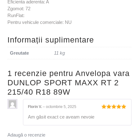
Eficienta aderenta: A
Zgomot: 72
RunFlat:
Pentru vehicule comerciale: NU
Informații suplimentare
Greutate
11 kg
1 recenzie pentru
Anvelopa vara
DUNLOP SPORT MAXX RT 2
215/40 R18 89W
Florin V.
–
octombrie 5, 2025
Evaluat la
Am găsit exact ce aveam nevoie
5
din 5
Adaugă o recenzie