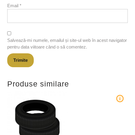
Email
*
Salvează-mi numele, emailul și site-ul web în acest navigator
pentru data viitoare când o să comentez.
Produse similare
i