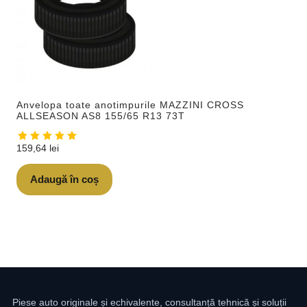
Anvelopa toate anotimpurile MAZZINI CROSS
ALLSEASON AS8 155/65 R13 73T
159,64
lei
Adaugă în coș
Piese auto originale și echivalente, consultanță tehnică și soluții