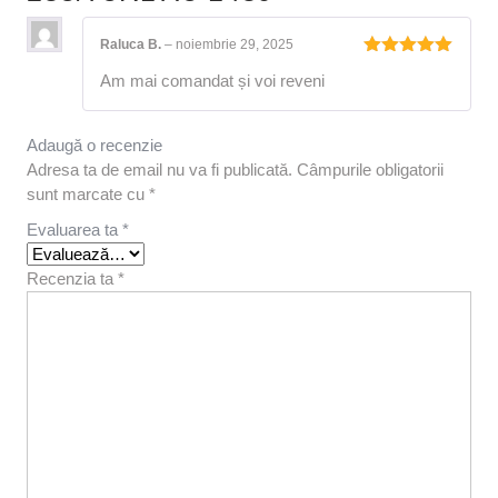
Raluca B.
–
noiembrie 29, 2025
Evaluat la
Am mai comandat și voi reveni
5
din 5
Adaugă o recenzie
Adresa ta de email nu va fi publicată.
Câmpurile obligatorii
sunt marcate cu
*
Evaluarea ta
*
Recenzia ta
*