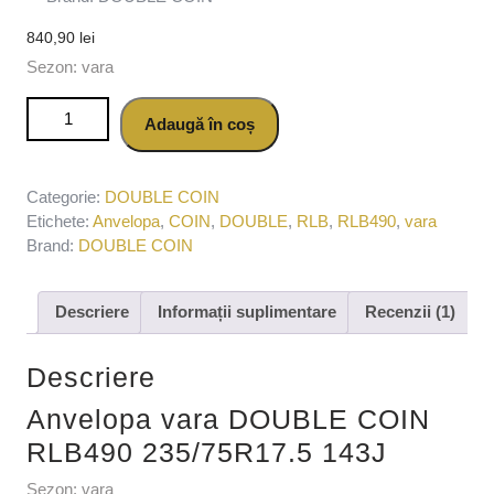
840,90
lei
Sezon: vara
Cantitate Anvelopa vara DOUBLE COIN RLB490
Adaugă în coș
235/75R17.5 143J
Categorie:
DOUBLE COIN
Etichete:
Anvelopa
,
COIN
,
DOUBLE
,
RLB
,
RLB490
,
vara
Brand:
DOUBLE COIN
Descriere
Informații suplimentare
Recenzii (1)
Descriere
Anvelopa vara DOUBLE COIN
RLB490 235/75R17.5 143J
Sezon: vara