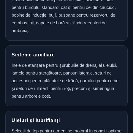
pentru burduful standard, cât și pentru cel din cauciuc,
bobine de inducție, bujii, busoane pentru rezervorul de
combustibil, capete de bară și cilindri receptori de
ambreiaj.
Sisteme auxiliare
Inele de etanșare pentru șuruburile de drenaj al uleiului,
lamele pentru ștergătoare, panouri laterale, seturi de
accesorii pentru plăcuțele de frână, garnituri pentru etrier
și seturi de rulmenți pentru roți, precum și simeringuri
pentru arborele cotit.
Uleiuri și lubrifianți
Selecții de top pentru a menține motorul în condiții optime