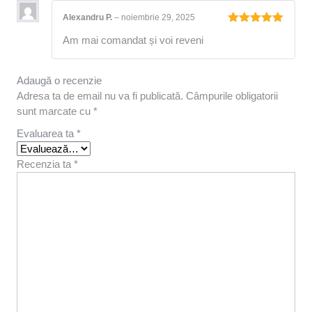
Alexandru P.
–
noiembrie 29, 2025
Evaluat la
Am mai comandat și voi reveni
5
din 5
Adaugă o recenzie
Adresa ta de email nu va fi publicată.
Câmpurile obligatorii
sunt marcate cu
*
Evaluarea ta
*
Recenzia ta
*