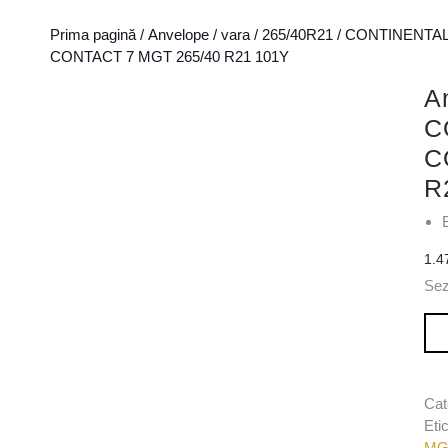
Prima pagină
/
Anvelope
/
vara
/
265/40R21
/
CONTINENTA
CONTACT 7 MGT 265/40 R21 101Y
A
C
C
R
1.4
Sez
Can
Cat
Eti
MG