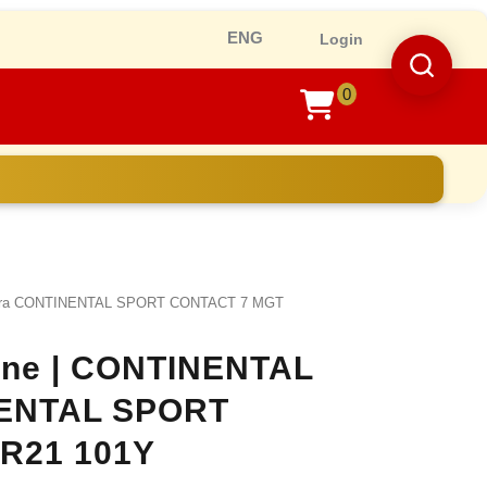
Ro
Login
0
shopping
cart
vara CONTINENTAL SPORT CONTACT 7 MGT
line | CONTINENTAL
NENTAL SPORT
 R21 101Y