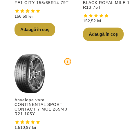
FE1 CITY 155/65R14 79T
BLACK ROYAL MILE 1
R13 75T
156,59
lei
152,52
lei
Adaugă în coș
Adaugă în coș
i
Anvelopa vara
CONTINENTAL SPORT
CONTACT 7 MO1 265/40
R21 105Y
1.510,97
lei