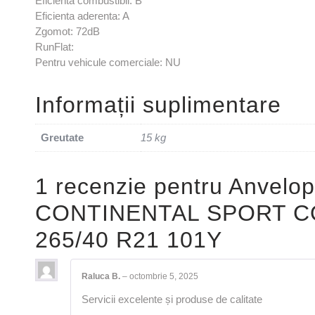
Eficienta combustibil: B
Eficienta aderenta: A
Zgomot: 72dB
RunFlat:
Pentru vehicule comerciale: NU
Informații suplimentare
Greutate
15 kg
1 recenzie pentru
Anvelop
CONTINENTAL SPORT C
265/40 R21 101Y
Raluca B.
–
octombrie 5, 2025
Servicii excelente și produse de calitate