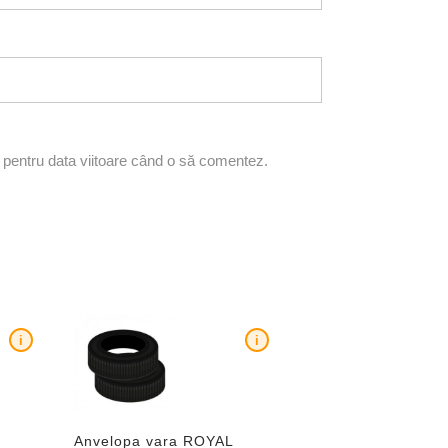
r pentru data viitoare când o să comentez.
i
i
Anvelopa vara ROYAL