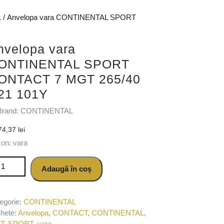
L
/ Anvelopa vara CONTINENTAL SPORT
nvelopa vara
ONTINENTAL SPORT
ONTACT 7 MGT 265/40
21 101Y
Brand: CONTINENTAL
74,37
lei
on: vara
titate Anvelopa vara CONTINENTAL SPORT CONTACT 7 MGT 265
Adaugă în coș
egorie:
CONTINENTAL
chete:
Anvelopa
,
CONTACT
,
CONTINENTAL
,
T
,
SPORT
,
vara