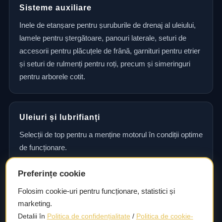
Sisteme auxiliare
Inele de etanșare pentru șuruburile de drenaj al uleiului,
lamele pentru ștergătoare, panouri laterale, seturi de
accesorii pentru plăcuțele de frână, garnituri pentru etrier
și seturi de rulmenți pentru roți, precum și simeringuri
pentru arborele cotit.
Uleiuri și lubrifianți
Selecții de top pentru a menține motorul în condiții optime
de funcționare.
Preferințe cookie
Consultanță și asistență tehnică
Folosim cookie-uri pentru funcționare, statistici și
marketing.
Consultanță și asistență tehnică pentru alegerea pieselor
Detalii în
Politica de confidențialitate
/
Politica de cookie-
potrivite și efectuarea reparațiilor sau întreținerii corecte.