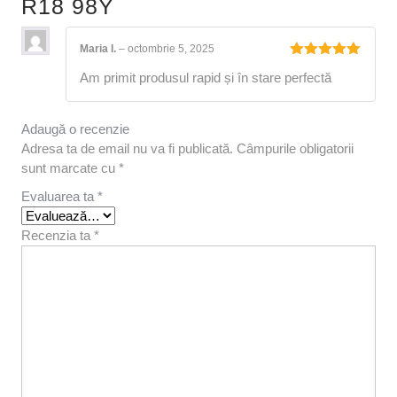
R18 98Y
Maria I.
–
octombrie 5, 2025
Evaluat la
Am primit produsul rapid și în stare perfectă
5
din 5
Adaugă o recenzie
Adresa ta de email nu va fi publicată.
Câmpurile obligatorii
sunt marcate cu
*
Evaluarea ta
*
Recenzia ta
*