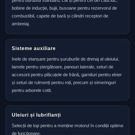
pentru burduful standard, cât și pentru cel din cauciuc,
bobine de inducție, bujii, busoane pentru rezervorul de
combustibil, capete de bară și cilindri receptori de
ambreiaj.
Sisteme auxiliare
Inele de etanșare pentru șuruburile de drenaj al uleiului,
lamele pentru ștergătoare, panouri laterale, seturi de
accesorii pentru plăcuțele de frână, garnituri pentru etrier
și seturi de rulmenți pentru roți, precum și simeringuri
pentru arborele cotit.
Uleiuri și lubrifianți
Selecții de top pentru a menține motorul în condiții optime
de funcționare.