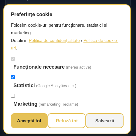
Preferințe cookie
Consultanță și asistență tehnică
Folosim cookie-uri pentru funcționare, statistici și
marketing.
Consultanță și asistență tehnică pentru alegerea pieselor
Detalii în
Politica de confidențialitate
/
Politica de cookie-
potrivite și efectuarea reparațiilor sau întreținerii corecte.
uri
.
Funcționale necesare
Livrare rapidă
(mereu active)
Asigurăm un timp de livrare scurt, astfel încât să aveți
Statistici
acces la piesele necesare fără întârzieri.
(Google Analytics etc.)
Marketing
(remarketing, reclame)
Acceptă tot
Refuză tot
Salvează
© 2026 Autorival. Toate drepturile rezervate.