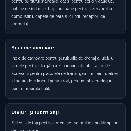
pentru burduful standard, cât și pentru cel din cauciuc,
bobine de inducție, bujii, busoane pentru rezervorul de
combustibil, capete de bară și cilindri receptori de
ambreiaj.
Sisteme auxiliare
Inele de etanșare pentru șuruburile de drenaj al uleiului,
lamele pentru ștergătoare, panouri laterale, seturi de
accesorii pentru plăcuțele de frână, garnituri pentru etrier
și seturi de rulmenți pentru roți, precum și simeringuri
pentru arborele cotit.
Uleiuri și lubrifianți
Selecții de top pentru a menține motorul în condiții optime
de funcționare.