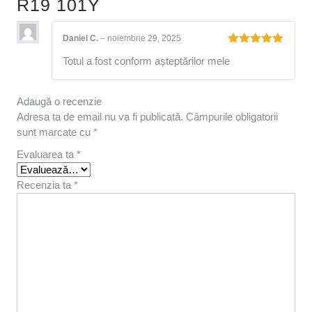
R19 101Y
Daniel C.
–
noiembrie 29, 2025
Evaluat la
Totul a fost conform așteptărilor mele
5
din 5
Adaugă o recenzie
Adresa ta de email nu va fi publicată.
Câmpurile obligatorii
sunt marcate cu
*
Evaluarea ta
*
Recenzia ta
*