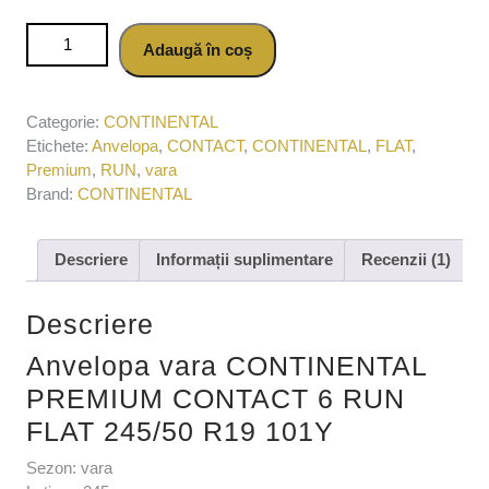
Cantitate Anvelopa vara CONTINENTAL PREMIUM
Adaugă în coș
CONTACT 6 RUN FLAT 245/50 R19 101Y
Categorie:
CONTINENTAL
Etichete:
Anvelopa
,
CONTACT
,
CONTINENTAL
,
FLAT
,
Premium
,
RUN
,
vara
Brand:
CONTINENTAL
Descriere
Informații suplimentare
Recenzii (1)
Descriere
Anvelopa vara CONTINENTAL
PREMIUM CONTACT 6 RUN
FLAT 245/50 R19 101Y
Sezon: vara