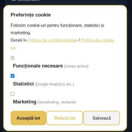
Preferințe cookie
Consultanță și asistență tehnică
Folosim cookie-uri pentru funcționare, statistici și
marketing.
Consultanță și asistență tehnică pentru alegerea pieselor
Detalii în
Politica de confidențialitate
/
Politica de cookie-
potrivite și efectuarea reparațiilor sau întreținerii corecte.
uri
.
Livrare rapidă
Funcționale necesare
(mereu active)
Asigurăm un timp de livrare scurt, astfel încât să aveți
acces la piesele necesare fără întârzieri.
Statistici
(Google Analytics etc.)
Marketing
(remarketing, reclame)
Acceptă tot
Refuză tot
Salvează
© 2026 Autorival. Toate drepturile rezervate.