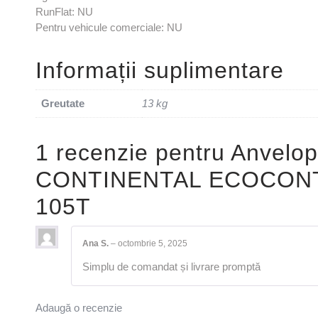
RunFlat: NU
Pentru vehicule comerciale: NU
Informații suplimentare
Greutate
13 kg
1 recenzie pentru
Anvelop
CONTINENTAL ECOCONT
105T
Ana S.
–
octombrie 5, 2025
Simplu de comandat și livrare promptă
Adaugă o recenzie