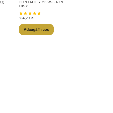
CONTACT 7 235/55 R19
55
105Y
864,29
lei
Adaugă în coș