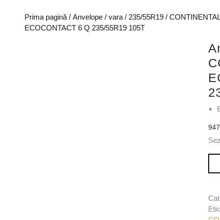
Prima pagină
/
Anvelope
/
vara
/
235/55R19
/
CONTINENTA
ECOCONTACT 6 Q 235/55R19 105T
A
C
E
2
94
Sez
Can
Cat
Eti
CO