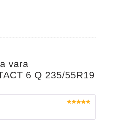
a vara
ACT 6 Q 235/55R19
Evaluat la
5
din 5