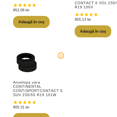
CONTACT 6 VOL 235/
R19 105V
852,08
lei
855,13
lei
Adaugă în coș
Adaugă în coș
i
Anvelopa vara
CONTINENTAL
CONTISPORTCONTACT 5
SUV 235/55 R19 101W
805,31
lei