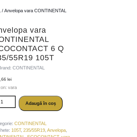
L
/ Anvelopa vara CONTINENTAL
nvelopa vara
ONTINENTAL
COCONTACT 6 Q
35/55R19 105T
Brand: CONTINENTAL
7,66
lei
on: vara
titate Anvelopa vara CONTINENTAL ECOCONTACT 6 Q 235/55R1
Adaugă în coș
egorie:
CONTINENTAL
chete:
105T
,
235/55R19
,
Anvelopa
,
NTINENTAL
,
ECOCONTACT
,
vara