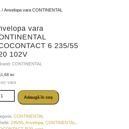
L
/ Anvelopa vara CONTINENTAL
nvelopa vara
ONTINENTAL
COCONTACT 6 235/55
20 102V
Brand: CONTINENTAL
11,68
lei
on: vara
titate Anvelopa vara CONTINENTAL ECOCONTACT 6 235/55 R20 
Adaugă în coș
egorie:
CONTINENTAL
chete:
235/55
,
Anvelopa
,
CONTINENTAL
,
OCONTACT
,
R20
,
vara