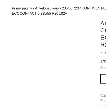
Prima pagină
/
Anvelope
/
vara
/
235/55R20
/
CONTINENTA
ECOCONTACT 6 235/55 R20 102V
A
C
E
R
1.3
Sez
Can
Cat
Eti
EC