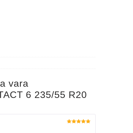
a vara
CT 6 235/55 R20
Evaluat la
5
din 5