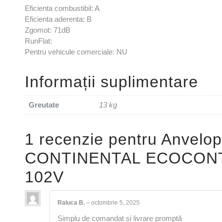
Eficienta combustibil: A
Eficienta aderenta: B
Zgomot: 71dB
RunFlat:
Pentru vehicule comerciale: NU
Informații suplimentare
Greutate
13 kg
1 recenzie pentru
Anvelop
CONTINENTAL ECOCONTA
102V
Raluca B.
–
octombrie 5, 2025
Simplu de comandat și livrare promptă