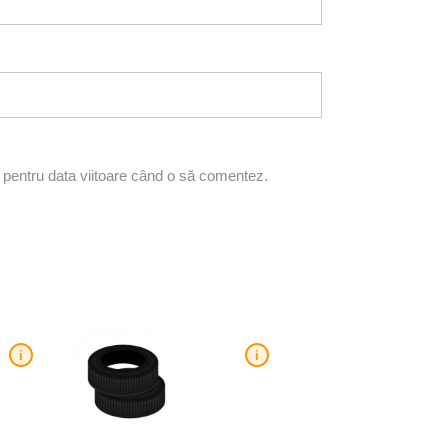
r pentru data viitoare când o să comentez.
i
i