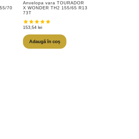
Anvelopa vara TOURADOR
55/70
X WONDER TH2 155/65 R13
73T
153,54
lei
Adaugă în coș