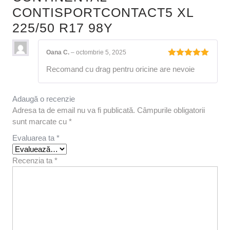
CONTISPORTCONTACT5 XL
225/50 R17 98Y
Oana C.
–
octombrie 5, 2025
Evaluat la
Recomand cu drag pentru oricine are nevoie
5
din 5
Adaugă o recenzie
Adresa ta de email nu va fi publicată.
Câmpurile obligatorii
sunt marcate cu
*
Evaluarea ta
*
Recenzia ta
*