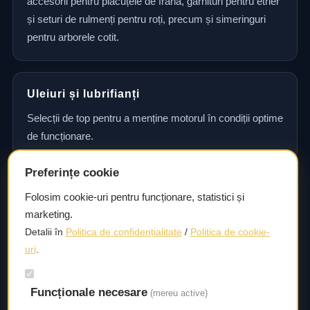
accesorii pentru plăcuțele de frână, garnituri pentru etrier
și seturi de rulmenți pentru roți, precum și simeringuri
pentru arborele cotit.
Uleiuri și lubrifianți
Selecții de top pentru a menține motorul în condiții optime
de funcționare.
Preferințe cookie
Consultanță și asistență tehnică
Folosim cookie-uri pentru funcționare, statistici și
marketing.
Consultanță și asistență tehnică pentru alegerea pieselor
Detalii în
Politica de confidențialitate
/
Politica de cookie-
potrivite și efectuarea reparațiilor sau întreținerii corecte.
uri
.
Funcționale necesare
Livrare rapidă
(mereu active)