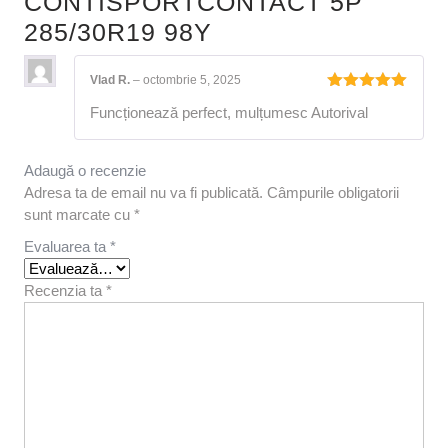
CONTISPORTCONTACT 5P
285/30R19 98Y
Vlad R.
–
octombrie 5, 2025
Evaluat la
Funcționează perfect, mulțumesc Autorival
5
din 5
Adaugă o recenzie
Adresa ta de email nu va fi publicată.
Câmpurile obligatorii
sunt marcate cu
*
Evaluarea ta
*
Recenzia ta
*