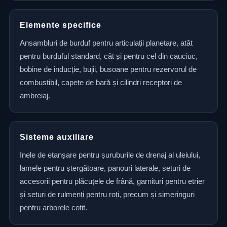
Elemente specifice
Ansambluri de burduf pentru articulații planetare, atât
pentru burduful standard, cât și pentru cel din cauciuc,
bobine de inducție, bujii, busoane pentru rezervorul de
combustibil, capete de bară și cilindri receptori de
ambreiaj.
Sisteme auxiliare
Inele de etanșare pentru șuruburile de drenaj al uleiului,
lamele pentru ștergătoare, panouri laterale, seturi de
accesorii pentru plăcuțele de frână, garnituri pentru etrier
și seturi de rulmenți pentru roți, precum și simeringuri
pentru arborele cotit.