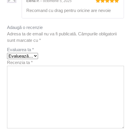
Elena P.
–
octombrie 5, 2025
Evaluat la
Recomand cu drag pentru oricine are nevoie
5
din 5
Adaugă o recenzie
Adresa ta de email nu va fi publicată.
Câmpurile obligatorii
sunt marcate cu
*
Evaluarea ta
*
Recenzia ta
*