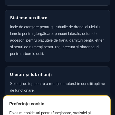
Sisteme auxiliare
Inele de etanșare pentru șuruburile de drenaj al uleiului,
lamele pentru ștergătoare, panouri laterale, seturi de
accesorii pentru plăcuțele de frână, garnituri pentru etrier
și seturi de rulmenți pentru roți, precum și simeringuri
pentru arborele cotit.
Uleiuri și lubrifianți
Selecții de top pentru a menține motorul în condiții optime
de funcționare.
Preferințe cookie
Consultanță și asistență tehnică
Folosim cookie-uri pentru funcționare, statistici și