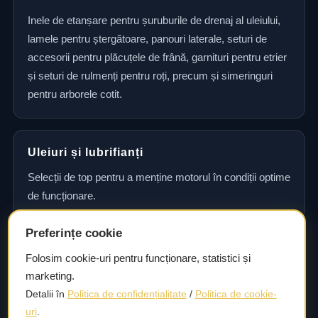
Inele de etanșare pentru șuruburile de drenaj al uleiului,
lamele pentru ștergătoare, panouri laterale, seturi de
accesorii pentru plăcuțele de frână, garnituri pentru etrier
și seturi de rulmenți pentru roți, precum și simeringuri
pentru arborele cotit.
Uleiuri și lubrifianți
Selecții de top pentru a menține motorul în condiții optime
de funcționare.
Preferințe cookie
Consultanță și asistență tehnică
Folosim cookie-uri pentru funcționare, statistici și
marketing.
Consultanță și asistență tehnică pentru alegerea pieselor
Detalii în
Politica de confidențialitate
/
Politica de cookie-
potrivite și efectuarea reparațiilor sau întreținerii corecte.
uri
.