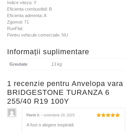
Indice viteza: Y
Eficienta combustibil: B
Eficienta aderenta: A
Zgomot: 71
RunFlat:
Pentru vehicule comerciale: NU
Informații suplimentare
Greutate
13 kg
1 recenzie pentru
Anvelopa vara
BRIDGESTONE TURANZA 6
255/40 R19 100Y
Florin V.
–
noiembrie 29, 2025
Evaluat la
A fost o alegere inspirată
5
din 5