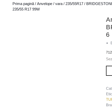
Prima pagină
/
Anvelope
/
vara
/
235/55R17
/
BRIDGESTON
235/55 R17 99W
A
B
6
71
Se
Can
Cat
Eti
TU
Bra