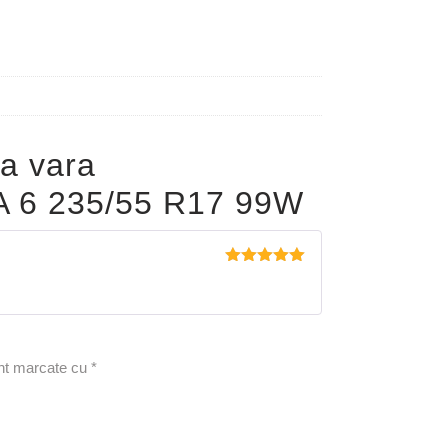
a vara
6 235/55 R17 99W
Evaluat la
5
din 5
unt marcate cu
*