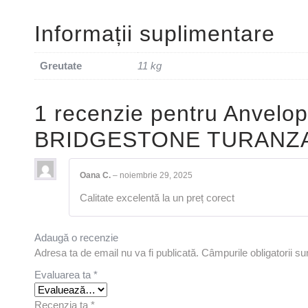
Informații suplimentare
Greutate
11 kg
1 recenzie pentru
Anvelop
BRIDGESTONE TURANZA 
Oana C.
–
noiembrie 29, 2025
Calitate excelentă la un preț corect
Adaugă o recenzie
Adresa ta de email nu va fi publicată.
Câmpurile obligatorii s
Evaluarea ta
*
Recenzia ta
*