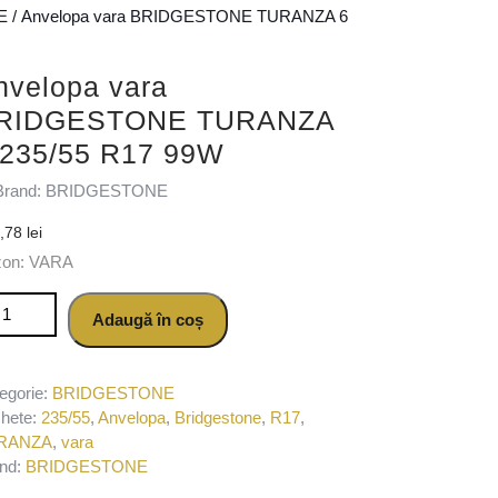
E
/ Anvelopa vara BRIDGESTONE TURANZA 6
nvelopa vara
RIDGESTONE TURANZA
 235/55 R17 99W
Brand: BRIDGESTONE
2,78
lei
zon: VARA
titate Anvelopa vara BRIDGESTONE TURANZA 6 235/55 R17 99W
Adaugă în coș
egorie:
BRIDGESTONE
chete:
235/55
,
Anvelopa
,
Bridgestone
,
R17
,
RANZA
,
vara
nd:
BRIDGESTONE