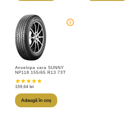
i
Anvelopa vara SUNNY
NP118 155/65 R13 73T
159,64
lei
Adaugă în coș