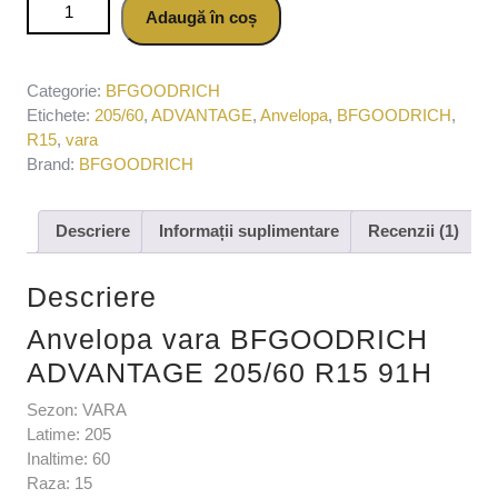
Cantitate Anvelopa vara BFGOODRICH ADVANTAGE
Adaugă în coș
205/60 R15 91H
Categorie:
BFGOODRICH
Etichete:
205/60
,
ADVANTAGE
,
Anvelopa
,
BFGOODRICH
,
R15
,
vara
Brand:
BFGOODRICH
Descriere
Informații suplimentare
Recenzii (1)
Descriere
Anvelopa vara BFGOODRICH
ADVANTAGE 205/60 R15 91H
Sezon: VARA
Latime: 205
Inaltime: 60
Raza: 15