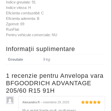
Indice greutate: 91
Indice viteza: H
Eficienta combustibil: C
Eficienta aderenta: B
Zgomot: 69
RunFlat:
Pentru vehicule comerciale: NU
Informații suplimentare
Greutate
9 kg
1 recenzie pentru
Anvelopa vara
BFGOODRICH ADVANTAGE
205/60 R15 91H
Alexandru P.
–
noiembrie 29, 2025
Evaluat la
M-a ajutat foarte mult, mulțumesc