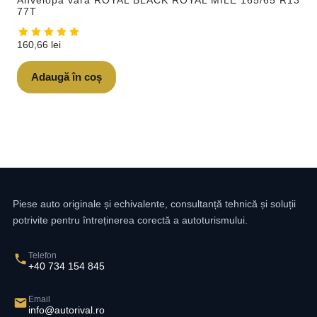
Anvelopa vara ROYAL BLACK ROYAL MILE 165/65 R13
77T
160,66
lei
Adaugă în coș
Piese auto originale și echivalente, consultanță tehnică și soluții
potrivite pentru întreținerea corectă a autoturismului.
Telefon
+40 734 154 845
Email
info@autorival.ro