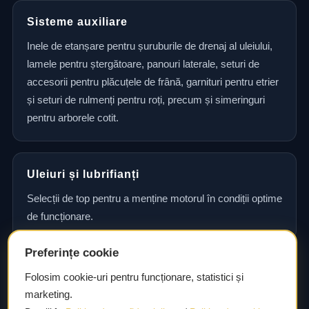
Sisteme auxiliare
Inele de etanșare pentru șuruburile de drenaj al uleiului,
lamele pentru ștergătoare, panouri laterale, seturi de
accesorii pentru plăcuțele de frână, garnituri pentru etrier
și seturi de rulmenți pentru roți, precum și simeringuri
pentru arborele cotit.
Uleiuri și lubrifianți
Selecții de top pentru a menține motorul în condiții optime
de funcționare.
Preferințe cookie
Consultanță și asistență tehnică
Folosim cookie-uri pentru funcționare, statistici și
marketing.
Consultanță și asistență tehnică pentru alegerea pieselor