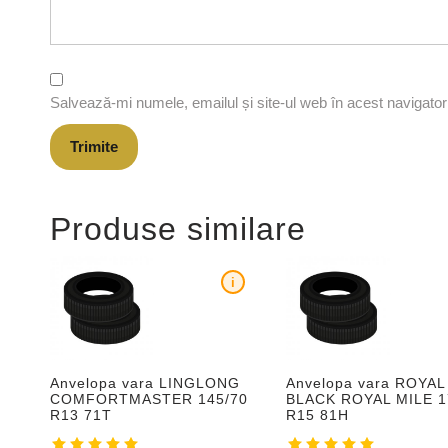
Salvează-mi numele, emailul și site-ul web în acest navigato
Produse similare
i
Anvelopa vara LINGLONG
Anvelopa vara ROYAL
COMFORTMASTER 145/70
BLACK ROYAL MILE 1
R13 71T
R15 81H