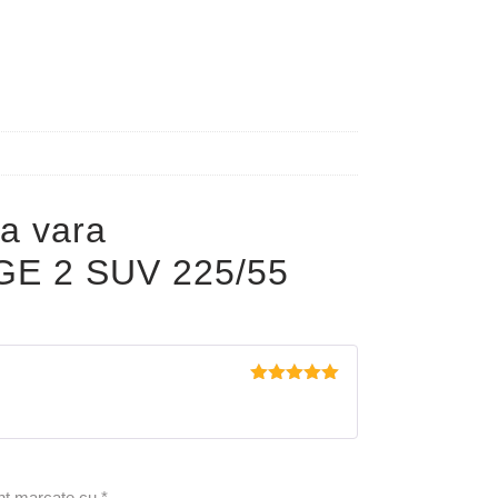
a vara
E 2 SUV 225/55
Evaluat la
5
din 5
unt marcate cu
*