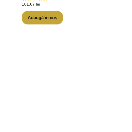
161,67
lei
Adaugă în coș