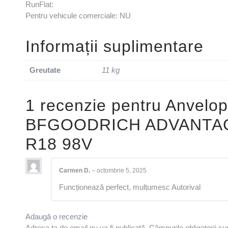
RunFlat:
Pentru vehicule comerciale: NU
Informații suplimentare
Greutate
11 kg
1 recenzie pentru
Anvelop
BFGOODRICH ADVANTAG
R18 98V
Carmen D.
–
octombrie 5, 2025
Funcționează perfect, mulțumesc Autorival
Adaugă o recenzie
Adresa ta de email nu va fi publicată.
Câmpurile obligatorii s