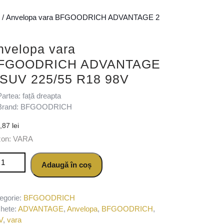
/ Anvelopa vara BFGOODRICH ADVANTAGE 2
nvelopa vara
FGOODRICH ADVANTAGE
 SUV 225/55 R18 98V
Partea: față dreapta
Brand: BFGOODRICH
6,87
lei
zon: VARA
titate Anvelopa vara BFGOODRICH ADVANTAGE 2 SUV 225/55 R
Adaugă în coș
egorie:
BFGOODRICH
chete:
ADVANTAGE
,
Anvelopa
,
BFGOODRICH
,
V
,
vara