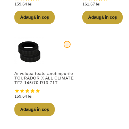
159,64
lei
161,67
lei
Adaugă în coș
Adaugă în coș
i
Anvelopa toate anotimpurile
TOURADOR X ALL CLIMATE
TF2 145/70 R13 71T
159,64
lei
Adaugă în coș