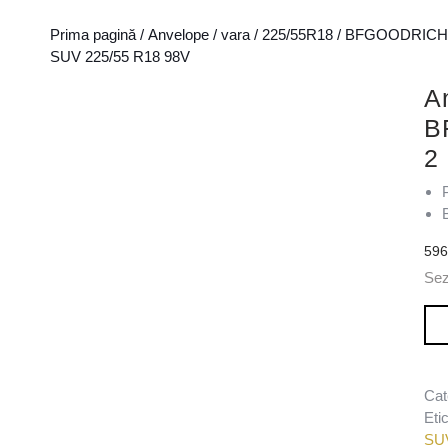
Prima pagină
/
Anvelope
/
vara
/
225/55R18
/
BFGOODRICH
SUV 225/55 R18 98V
A
B
2
59
Se
Can
Cat
Eti
SU