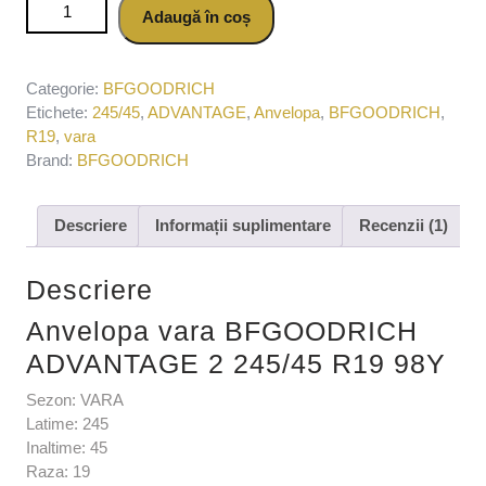
Cantitate Anvelopa vara BFGOODRICH ADVANTAGE 2
Adaugă în coș
245/45 R19 98Y
Categorie:
BFGOODRICH
Etichete:
245/45
,
ADVANTAGE
,
Anvelopa
,
BFGOODRICH
,
R19
,
vara
Brand:
BFGOODRICH
Descriere
Informații suplimentare
Recenzii (1)
Descriere
Anvelopa vara BFGOODRICH
ADVANTAGE 2 245/45 R19 98Y
Sezon: VARA
Latime: 245
Inaltime: 45
Raza: 19