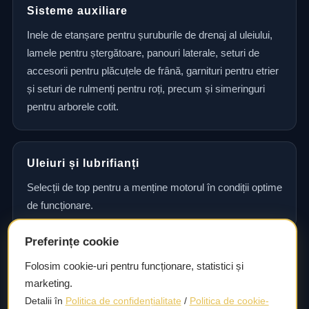
Sisteme auxiliare
Inele de etanșare pentru șuruburile de drenaj al uleiului,
lamele pentru ștergătoare, panouri laterale, seturi de
accesorii pentru plăcuțele de frână, garnituri pentru etrier
și seturi de rulmenți pentru roți, precum și simeringuri
pentru arborele cotit.
Uleiuri și lubrifianți
Selecții de top pentru a menține motorul în condiții optime
de funcționare.
Preferințe cookie
Consultanță și asistență tehnică
Folosim cookie-uri pentru funcționare, statistici și
marketing.
Consultanță și asistență tehnică pentru alegerea pieselor
Detalii în
Politica de confidențialitate
/
Politica de cookie-
potrivite și efectuarea reparațiilor sau întreținerii corecte.