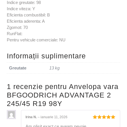
Indice greutate: 98
Indice viteza: Y
Eficienta combustibil: B
Eficienta aderenta: A
Zgomot: 70
RunFlat:
Pentru vehicule comerciale: NU
Informații suplimentare
Greutate
13 kg
1 recenzie pentru
Anvelopa vara
BFGOODRICH ADVANTAGE 2
245/45 R19 98Y
Irina N.
–
ianuarie 11, 2026
Evaluat la
Am găsit exact ce aveam nevoie