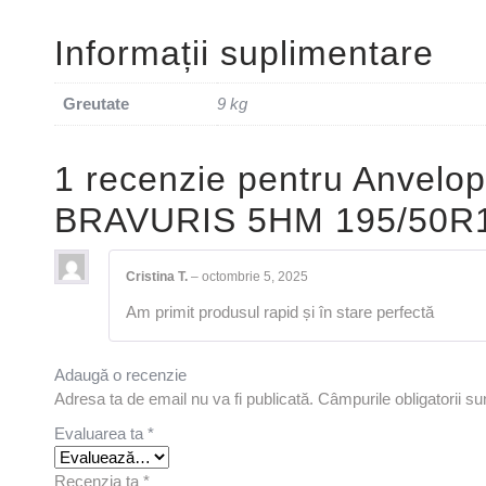
Informații suplimentare
Greutate
9 kg
1 recenzie pentru
Anvelo
BRAVURIS 5HM 195/50R
Cristina T.
–
octombrie 5, 2025
Am primit produsul rapid și în stare perfectă
Adaugă o recenzie
Adresa ta de email nu va fi publicată.
Câmpurile obligatorii s
Evaluarea ta
*
Recenzia ta
*