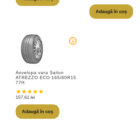
Adaugă în coș
i
Anvelopa vara Sailun
ATREZZO ECO 165/60R15
77H
157,61
lei
Adaugă în coș