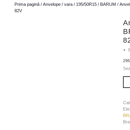
Prima pagină
/
Anvelope
/
vara
/
195/50R15
/
BARUM
/ Anv
82V
A
B
8
29
Sez
Can
Cat
Eti
BR
Bra