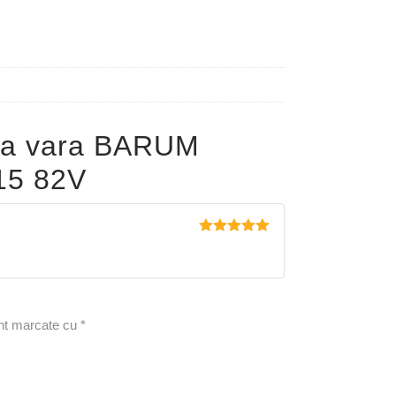
pa vara BARUM
15 82V
Evaluat la
5
din 5
unt marcate cu
*