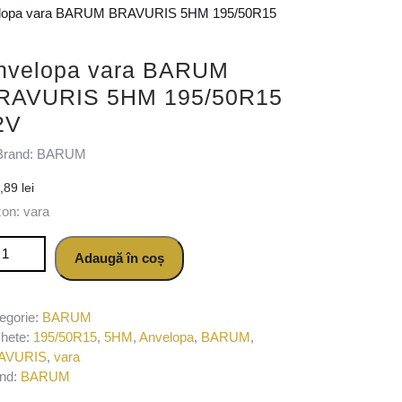
elopa vara BARUM BRAVURIS 5HM 195/50R15
nvelopa vara BARUM
RAVURIS 5HM 195/50R15
2V
Brand: BARUM
5,89
lei
on: vara
titate Anvelopa vara BARUM BRAVURIS 5HM 195/50R15 82V
Adaugă în coș
egorie:
BARUM
chete:
195/50R15
,
5HM
,
Anvelopa
,
BARUM
,
AVURIS
,
vara
nd:
BARUM