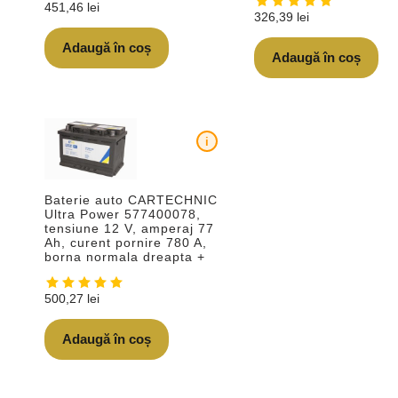
451,46
lei
326,39
lei
Adaugă în coș
Adaugă în coș
i
Baterie auto CARTECHNIC
Ultra Power 577400078,
tensiune 12 V, amperaj 77
Ah, curent pornire 780 A,
borna normala dreapta +
500,27
lei
Adaugă în coș