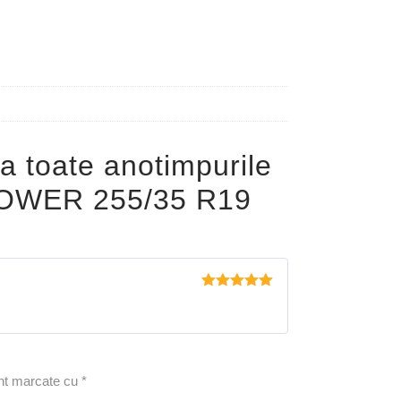
a toate anotimpurile
OWER 255/35 R19
Evaluat la
5
din 5
unt marcate cu
*