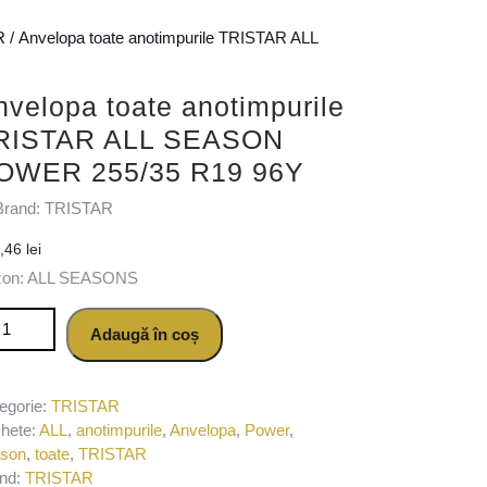
R
/ Anvelopa toate anotimpurile TRISTAR ALL
nvelopa toate anotimpurile
RISTAR ALL SEASON
OWER 255/35 R19 96Y
Brand: TRISTAR
1,46
lei
zon: ALL SEASONS
titate Anvelopa toate anotimpurile TRISTAR ALL SEASON POWER 
Adaugă în coș
egorie:
TRISTAR
chete:
ALL
,
anotimpurile
,
Anvelopa
,
Power
,
ason
,
toate
,
TRISTAR
nd:
TRISTAR