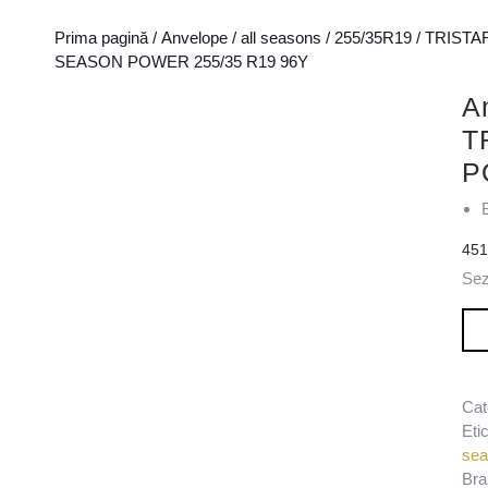
Prima pagină
/
Anvelope
/
all seasons
/
255/35R19
/
TRISTA
SEASON POWER 255/35 R19 96Y
A
T
P
45
Se
Can
Cat
Eti
se
Bra