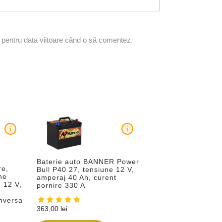
r pentru data viitoare când o să comentez.
i
i
Baterie auto BANNER Power
re,
Bull P40 27, tensiune 12 V,
ne
amperaj 40 Ah, curent
 12 V,
pornire 330 A
inversa
363,00
lei