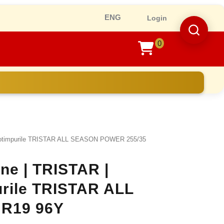
Ro
Login
0
shopping
cart
notimpurile TRISTAR ALL SEASON POWER 255/35
ine | TRISTAR |
urile TRISTAR ALL
R19 96Y