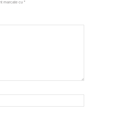
unt marcate cu
*