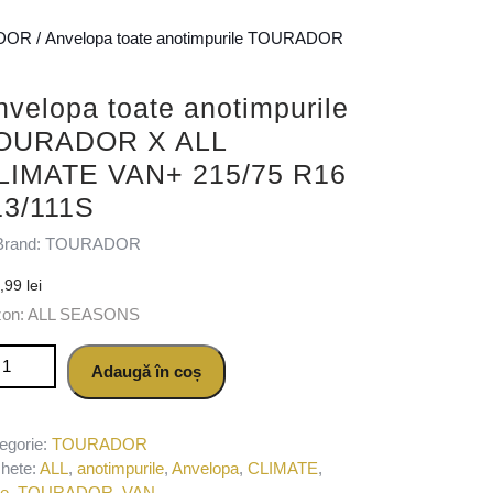
DOR
/ Anvelopa toate anotimpurile TOURADOR
nvelopa toate anotimpurile
OURADOR X ALL
LIMATE VAN+ 215/75 R16
13/111S
Brand: TOURADOR
2,99
lei
zon: ALL SEASONS
titate Anvelopa toate anotimpurile TOURADOR X ALL CLIMATE VAN
Adaugă în coș
egorie:
TOURADOR
chete:
ALL
,
anotimpurile
,
Anvelopa
,
CLIMATE
,
te
,
TOURADOR
,
VAN