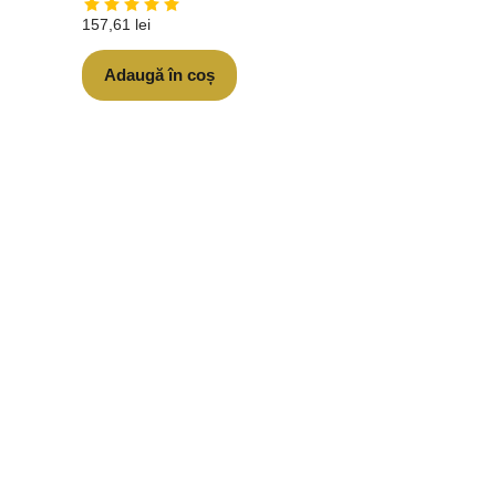
157,61
lei
Adaugă în coș