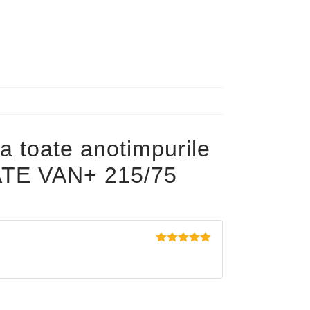
a toate anotimpurile
TE VAN+ 215/75
Evaluat la
5
din 5