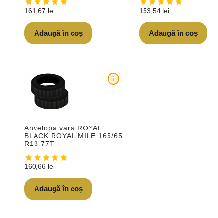
161,67
lei
153,54
lei
Adaugă în coș
Adaugă în coș
i
Anvelopa vara ROYAL
BLACK ROYAL MILE 165/65
R13 77T
160,66
lei
Adaugă în coș