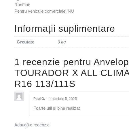
RunFlat:
Pentru vehicule comerciale: NU
Informații suplimentare
Greutate
9 kg
1 recenzie pentru
Anvelop
TOURADOR X ALL CLIMA
R16 113/111S
Paul G.
–
octombrie 5, 2025
Foarte util și bine realizat
Adaugă o recenzie