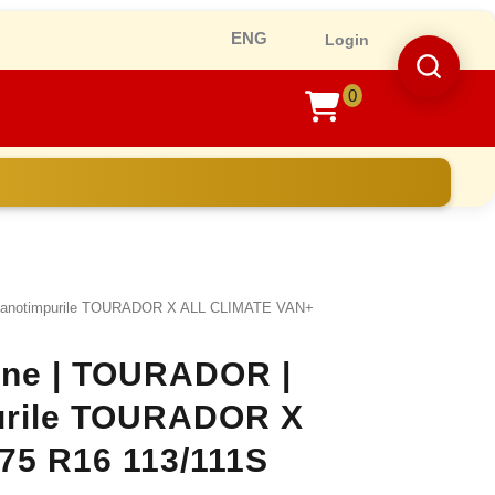
Ro
Login
0
shopping
cart
e anotimpurile TOURADOR X ALL CLIMATE VAN+
line | TOURADOR |
purile TOURADOR X
75 R16 113/111S