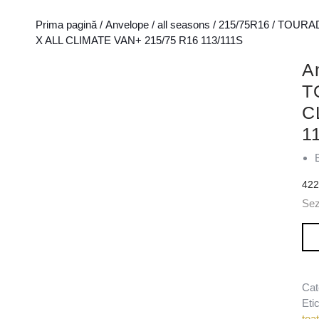
Prima pagină
/
Anvelope
/
all seasons
/
215/75R16
/
TOURA
X ALL CLIMATE VAN+ 215/75 R16 113/111S
A
T
C
1
42
Se
Can
Cat
Eti
toa